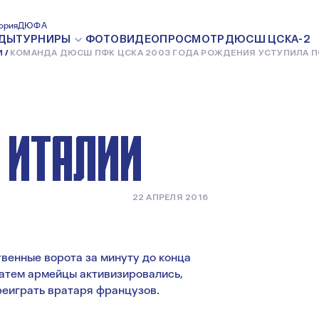
 ПФК ЦСКА
ория
ДЮФА
ДЫ
ТУРНИРЫ
ФОТО
ВИДЕО
ПРОСМОТР
ДЮСШ ЦСКА-2
И
КОМАНДА ДЮСШ ПФК ЦСКА 2003 ГОДА РОЖДЕНИЯ УСТУПИЛА П
ДЕНИЯ
 ИТАЛИИ
22 АПРЕЛЯ 2016
венные ворота за минуту до конца
Затем армейцы активизировались,
реиграть вратаря французов.