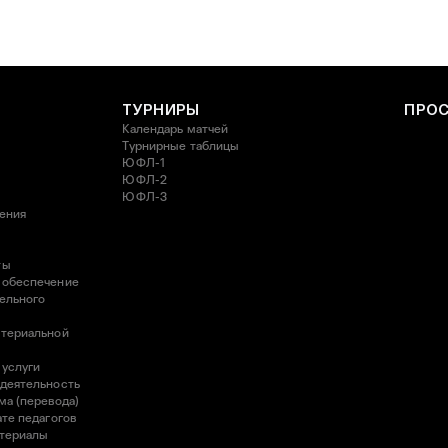
ТУРНИРЫ
ПРО
Календарь матчей
Турнирные таблицы
ЮФЛ-1
ЮФЛ-2
ЮФЛ-3
ления
ты
 обеспечение
ельного
атериальной
 услуги
 деятельность
ма (перевода)
те педагогов
атериалы