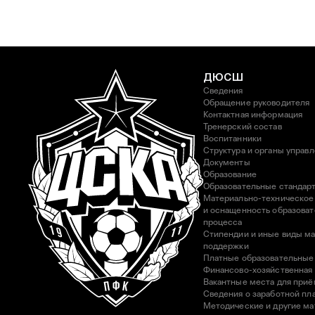
ДЮСШ
Сведения
Обращение руководителя
Контактная информация
Тренерский состав
Воспитанники
Структура и органы управ
Документы
Образование
Образовательные стандар
Материально-техническое
и оснащенность образоват
процесса
Стипендии и иные виды м
поддержки
Платные образовательные
Финансово-хозяйственная
Вакантные места для приё
Сведения о заработной пла
Методические и другие м