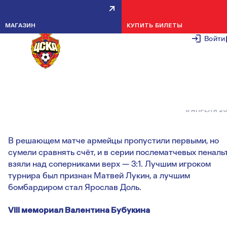
АРМЕЙЦЫ СТАЛИ
МАГАЗИН
КУПИТЬ БИЛЕТЫ
ПОБЕДИТЕЛЯМИ VIII
Войти
МЕМОРИАЛА ВАЛЕНТИНА
БУБУКИНА
8 АПРЕЛЯ 2
В решающем матче армейцы пропустили первыми, но
сумели сравнять счёт, и в серии послематчевых пеналь
взяли над соперниками верх — 3:1. Лучшим игроком
турнира был признан Матвей Лукин, а лучшим
бомбардиром стал Ярослав Доль.
VIII мемориал Валентина Бубукина