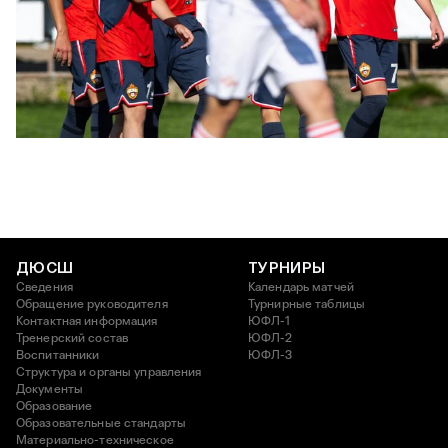
ЮФЛ: Московское дерби на «Октябре»
3 АВГУСТА 2026 14:15
ДЮСШ
ТУРНИРЫ
Сведения
Календарь матчей
Обращение руководителя
Турнирные таблицы
Контактная информация
ЮФЛ-1
Тренерский состав
ЮФЛ-2
Воспитанники
ЮФЛ-3
Структура и органы управления
Документы
Образование
Образовательные стандарты
Материально-техническое