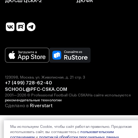
ДЮСШ ЦСКА-2
ДЮФА
123098, Москва, ул. Живописная, д. 21 стр. 3
+7 (499) 728-62-40
SCHOOL@PFC-CSKA.COM
2001—2026 © Professional Football Club CSKA
На сайте используются
рекомендательные технологии
Сделано в
Riverstart
Мы используем Cookie, чтобы сайт работал правильно. Продолжая
использовать сайт, вы соглашаетесь с
пользовательским
соглашением
и
политикой обработки персональных данных
.