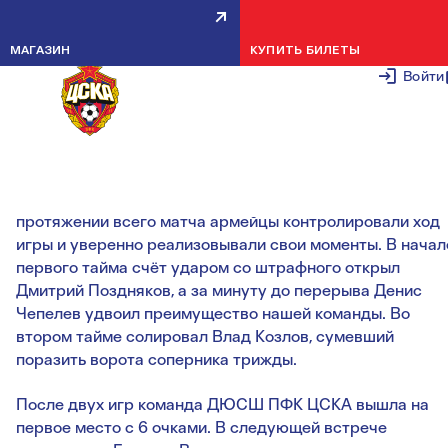
ВТОРАЯ ПОБЕДА АРМЕЙЦЕВ В
МАГАЗИН
КУПИТЬ БИЛЕТЫ
ИСПАНИИ
Войти
25 МАРТА 2
В отличие от первой игры турнира соперник не создал
футболистам ДЮСШ ПФК ЦСКА ощутимых проблем. Н
протяжении всего матча армейцы контролировали ход
игры и уверенно реализовывали свои моменты. В начал
первого тайма счёт ударом со штрафного открыл
Дмитрий Поздняков, а за минуту до перерыва Денис
Чепелев удвоил преимущество нашей команды. Во
втором тайме солировал Влад Козлов, сумевший
поразить ворота соперника трижды.
После двух игр команда ДЮСШ ПФК ЦСКА вышла на
первое место с 6 очками. В следующей встрече