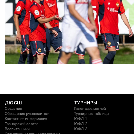
ЮФЛ: Московское дерби на «Октябре»
3 АВГУСТА 2026 14:15
ДЮСШ
ТУРНИРЫ
Сведения
Календарь матчей
Обращение руководителя
Турнирные таблицы
Контактная информация
ЮФЛ-1
Тренерский состав
ЮФЛ-2
Воспитанники
ЮФЛ-3