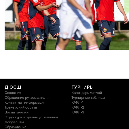
ЮФЛ: Московское дерби на «Октябре»
3 АВГУСТА 2026 14:15
ДЮСШ
ТУРНИРЫ
Сведения
Календарь матчей
Обращение руководителя
Турнирные таблицы
Контактная информация
ЮФЛ-1
Тренерский состав
ЮФЛ-2
Воспитанники
ЮФЛ-3
Структура и органы управления
Документы
Образование