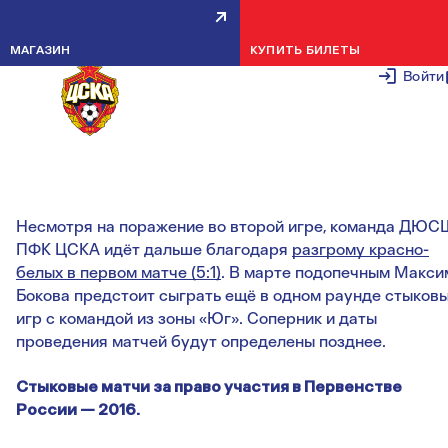
КОМАНДА БОКОВА ВЫШЛА В
МАГАЗИН
КУПИТЬ БИЛЕТЫ
СЛЕДУЮЩИЙ РАУНД ОТБОРА Н
Войти
ПЕРВЕНСТВО РОССИИ
8 НОЯБРЯ 2
Несмотря на поражение во второй игре, команда ДЮС
ПФК ЦСКА идёт дальше благодаря
разгрому красно-
белых в первом матче (5:1)
. В марте подопечным Макси
Бокова предстоит сыграть ещё в одном раунде стыков
игр с командой из зоны «Юг». Соперник и даты
проведения матчей будут определены позднее.
Стыковые матчи за право участия в Первенстве
России — 2016.