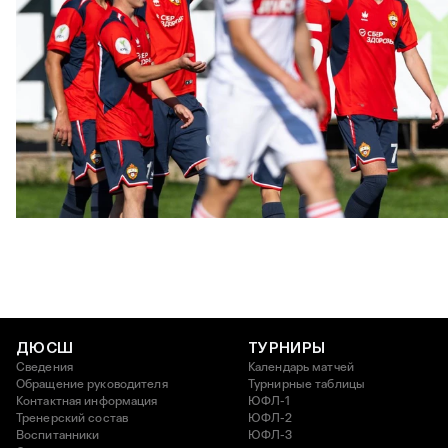
ЮФЛ: Московское дерби на «Октябре»
3 АВГУСТА 2026 14:15
ДЮСШ
ТУРНИРЫ
Сведения
Календарь матчей
Обращение руководителя
Турнирные таблицы
Контактная информация
ЮФЛ-1
Тренерский состав
ЮФЛ-2
Воспитанники
ЮФЛ-3