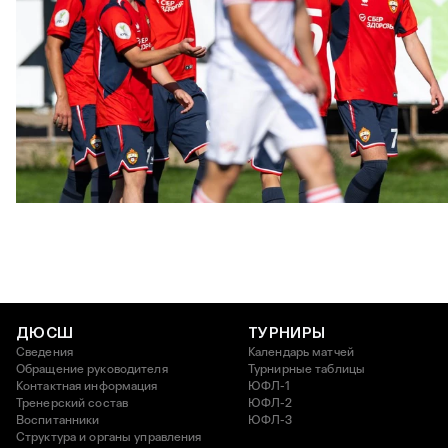
ЮФЛ: Московское дерби на «Октябре»
3 АВГУСТА 2026 14:15
ДЮСШ
ТУРНИРЫ
Сведения
Календарь матчей
Обращение руководителя
Турнирные таблицы
Контактная информация
ЮФЛ-1
Тренерский состав
ЮФЛ-2
Воспитанники
ЮФЛ-3
Структура и органы управления