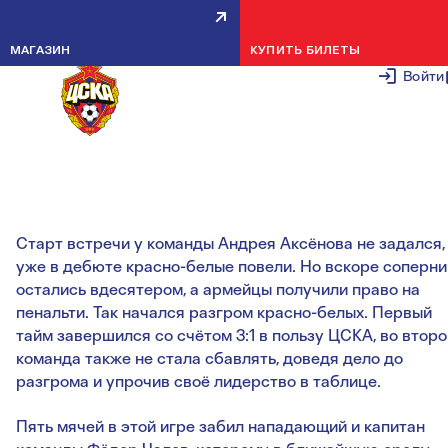
КОМАНДА ДЮСШ ПФК ЦСКА
МАГАЗИН
КУПИТЬ БИЛЕТЫ
1998 Г.Р. РАЗГРОМИЛА СПАРТА
Войти
25 СЕНТЯБРЯ 2
Армейцы с блеском провели перенесённый матч Летне
первенства со «Спартаком».
Старт встречи у команды Андрея Аксёнова не задался,
уже в дебюте красно-белые повели. Но вскоре соперни
остались вдесятером, а армейцы получили право на
пенальти. Так начался разгром красно-белых. Первый
тайм завершился со счётом 3:1 в пользу ЦСКА, во втор
команда также не стала сбавлять, доведя дело до
разгрома и упрочив своё лидерство в таблице.
Пять мячей в этой игре забил нападающий и капитан