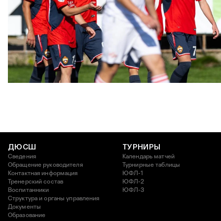
ЮФЛ: Московское дерби на «Октябре»
3 АВГУСТА 2026 14:15
ДЮСШ
ТУРНИРЫ
Сведения
Календарь матчей
Обращение руководителя
Турнирные таблицы
Контактная информация
ЮФЛ-1
Тренерский состав
ЮФЛ-2
Воспитанники
ЮФЛ-3
Структура и органы управления
Документы
Образование