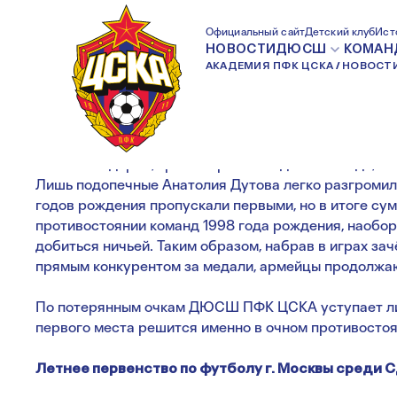
АРМЕЙЦЫ СИЛЬН
Официальный сайт
Детский клуб
Ист
НОВОСТИ
ДЮСШ
КОМАН
АКАДЕМИЯ ПФК ЦСКА
НОВОСТ
Все матчи дерби, кроме игры команды 2002 года, п
Лишь подопечные Анатолия Дутова легко разгромил
годов рождения пропускали первыми, но в итоге сум
противостоянии команд 1998 года рождения, наобор
добиться ничьей. Таким образом, набрав в играх зач
прямым конкурентом за медали, армейцы продолжаю
По потерянным очкам ДЮСШ ПФК ЦСКА уступает лиш
первого места решится именно в очном противостоя
Летнее первенство по футболу г. Москвы среди