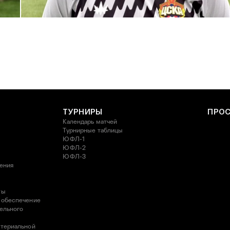
С возвращением в родной клуб, Антон Александрович!
27 ИЮЛЯ 2026 14:40
ТУРНИРЫ
ПРО
Календарь матчей
Турнирные таблицы
ЮФЛ-1
ЮФЛ-2
ЮФЛ-3
ления
ты
 обеспечение
ельного
атериальной