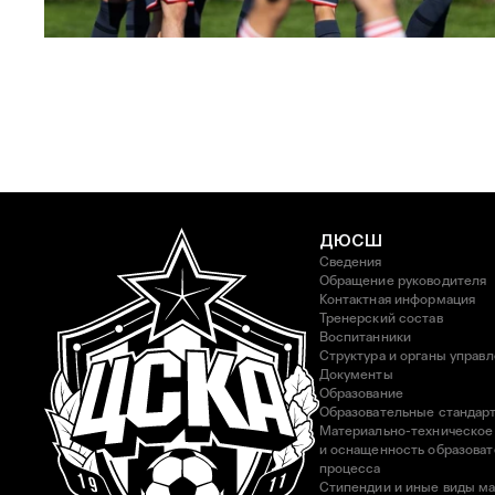
ЮФЛ: Московское дерби на «Октябре»
3 АВГУСТА 2026 14:15
ДЮСШ
Сведения
Обращение руководителя
Контактная информация
Тренерский состав
Воспитанники
Структура и органы управ
Документы
Образование
Образовательные стандар
Материально-техническое
и оснащенность образоват
процесса
Стипендии и иные виды м