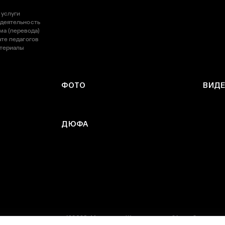
 услуги
 деятельность
ма (перевода)
те педагогов
атериалы
ФОТО
ВИД
ДЮФА
123098, Москва, ул. Живописная, д. 21 стр. 3