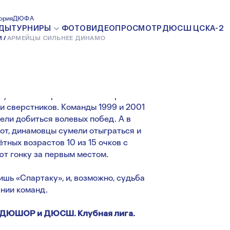
ЕЕ ДИНАМО
ория
ДЮФА
ДЫ
ТУРНИРЫ
ФОТО
ВИДЕО
ПРОСМОТР
ДЮСШ ЦСКА-2
И
АРМЕЙЦЫ СИЛЬНЕЕ ДИНАМО
21 СЕНТЯБРЯ 2015
олучились напряжёнными и нервными.
и сверстников. Команды 1999 и 2001
ели добиться волевых побед. А в
от, динамовцы сумели отыграться и
ётных возрастов 10 из 15 очков с
т гонку за первым местом.
ь «Спартаку», и, возможно, судьба
нии команд.
 СДЮШОР и ДЮСШ. Клубная лига.