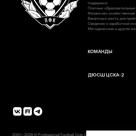
поддержки
Платные образовательные
Финансово-хозяйственная
Вакантные места для приё
Сведения о заработной пла
Методические и другие м
КОМАНДЫ
ДЮСШ ЦСКА-2
2001—2026 © Professional Football Club CSKA