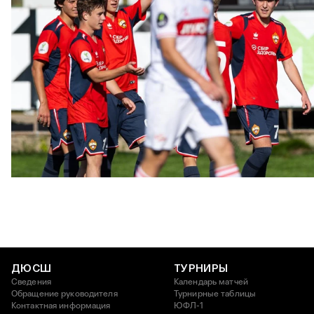
ЮФЛ: Московское дерби на «Октябре»
3 АВГУСТА 2026 14:15
ДЮСШ
ТУРНИРЫ
Сведения
Календарь матчей
Обращение руководителя
Турнирные таблицы
Контактная информация
ЮФЛ-1