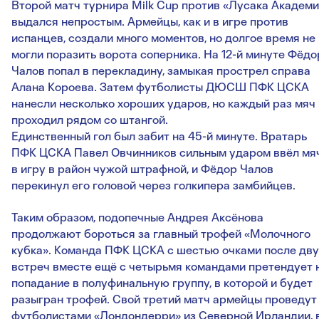
Второй матч турнира Milk Cup против «Лусака Академи
выдался непростым. Армейцы, как и в игре против
испанцев, создали много моментов, но долгое время не
могли поразить ворота соперника. На 12-й минуте Фёдо
Чалов попал в перекладину, замыкая прострел справа
Алана Короева. Затем футболисты ДЮСШ ПФК ЦСКА
нанесли несколько хороших ударов, но каждый раз мяч
проходил рядом со штангой.
Единственный гол был забит на 45-й минуте. Вратарь
ПФК ЦСКА Павел Овчинников сильным ударом ввёл мя
в игру в район чужой штрафной, и Фёдор Чалов
перекинул его головой через голкипера замбийцев.
Таким образом, подопечные Андрея Аксёнова
продолжают бороться за главный трофей «Молочного
кубка». Команда ПФК ЦСКА с шестью очками после дву
встреч вместе ещё с четырьмя командами претендует 
попадание в полуфинальную группу, в которой и будет
разыгран трофей. Свой третий матч армейцы проведут
футболистами «Лондондерри» из Северной Ирландии, 