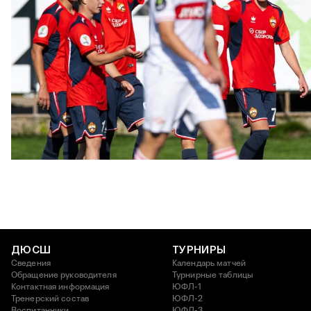
ЮФЛ: Московское дерби на «Октябре»
3 АВГУСТА 2026 14:15
ДЮСШ
ТУРНИРЫ
Сведения
Календарь матчей
Обращение руководителя
Турнирные таблицы
Контактная информация
ЮФЛ-1
Тренерский состав
ЮФЛ-2
Воспитанники
ЮФЛ-3