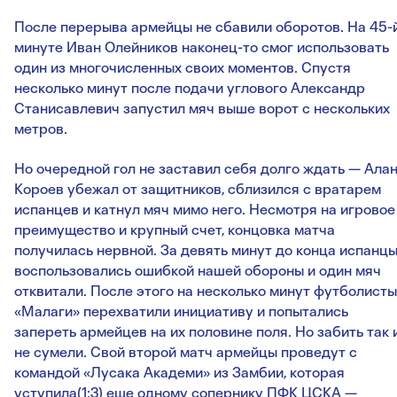
После перерыва армейцы не сбавили оборотов. На 45-
минуте Иван Олейников наконец-то смог использовать
один из многочисленных своих моментов. Спустя
несколько минут после подачи углового Александр
Станисавлевич запустил мяч выше ворот с нескольких
метров.
Но очередной гол не заставил себя долго ждать — Ала
Короев убежал от защитников, сблизился с вратарем
испанцев и катнул мяч мимо него. Несмотря на игровое
преимущество и крупный счет, концовка матча
получилась нервной. За девять минут до конца испанц
воспользовались ошибкой нашей обороны и один мяч
отквитали. После этого на несколько минут футболисты
«Малаги» перехватили инициативу и попытались
запереть армейцев на их половине поля. Но забить так 
не сумели. Свой второй матч армейцы проведут с
командой «Лусака Академи» из Замбии, которая
уступила(1:3) еще одному сопернику ПФК ЦСКА —