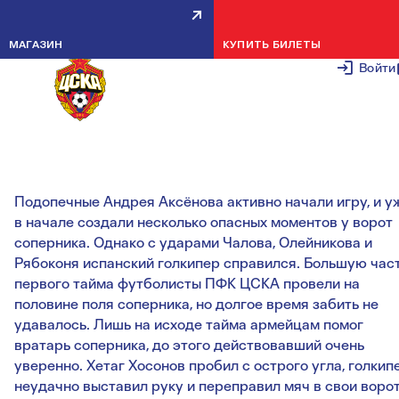
АРМЕЙЦЫ 1998 ГОДА
МАГАЗИН
КУПИТЬ БИЛЕТЫ
РОЖДЕНИЯ СТАРТОВАЛИ НА
Войти
ТУРНИРЕ MILK CUP С ПОБЕДЫ
28 ИЮЛЯ 2
Подопечные Андрея Аксёнова активно начали игру, и у
в начале создали несколько опасных моментов у ворот
соперника. Однако с ударами Чалова, Олейникова и
Рябоконя испанский голкипер справился. Большую час
первого тайма футболисты ПФК ЦСКА провели на
половине поля соперника, но долгое время забить не
удавалось. Лишь на исходе тайма армейцам помог
вратарь соперника, до этого действовавший очень
уверенно. Хетаг Хосонов пробил с острого угла, голкип
неудачно выставил руку и переправил мяч в свои ворот