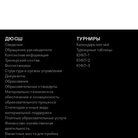
ДЮСШ
ТУРНИРЫ
Сведения
Календарь матчей
Обращение руководителя
Турнирные таблицы
Контактная информация
ЮФЛ-1
Тренерский состав
ЮФЛ-2
Воспитанники
ЮФЛ-3
Структура и органы управления
Документы
Образование
Образовательные стандарты
Материально-техническое
обеспечение и оснащенность
образовательного процесса
Стипендии и иные виды
материальной поддержки
Платные образовательные услуги
Финансово-хозяйственная
деятельность
Вакантные места для приёма