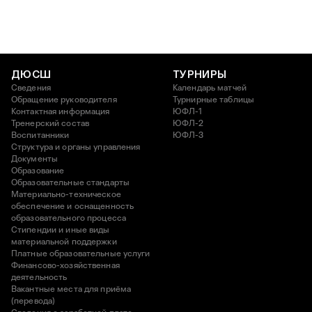
ДЮСШ
ТУРНИРЫ
Сведения
Календарь матчей
Обращение руководителя
Турнирные таблицы
Контактная информация
ЮФЛ-1
Тренерский состав
ЮФЛ-2
Воспитанники
ЮФЛ-3
Структура и органы управления
Документы
Образование
Образовательные стандарты
Материально-техническое
обеспечение и оснащенность
образовательного процесса
Стипендии и иные виды
материальной поддержки
Платные образовательные услуги
Финансово-хозяйственная
деятельность
Вакантные места для приёма
(перевода)