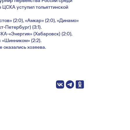
турнир первенства России среди
е ЦСКА уступил тольяттинской
ов» (2:0), «Амкар» (2:0), «Динамо»
кт-Петербург) (3:1).
СКА-«Энергия» (Хабаровск) (2:0),
с «Шинником» (2:2).
е оказались хозяева.