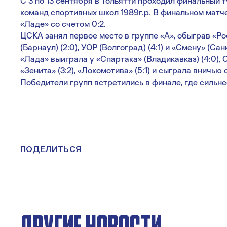
С 3 по 13 сентября в Тольятти проходил финальный 
команд спортивных школ 1989г.р. В финальном матч
«Ладе» со счетом 0:2.
ЦСКА занял первое место в группе «А», обыграв «Рост
(Барнаул) (2:0), УОР (Волгоград) (4:1) и «Смену» (Сан
«Лада» выиграла у «Спартака» (Владикавказ) (4:0), 
«Зенита» (3:2), «Локомотива» (5:1) и сыграла вничью 
Победители групп встретились в финале, где сильне
ПОДЕЛИТЬСЯ
ДРУГИЕ НОВОСТИ