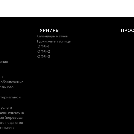
ТУРНИРЫ
ПРО
Календарь матчей
Турнирные таблицы
ЮФЛ-1
ЮФЛ-2
ЮФЛ-3
ления
ты
 обеспечение
ельного
атериальной
 услуги
 деятельность
ма (перевода)
те педагогов
атериалы