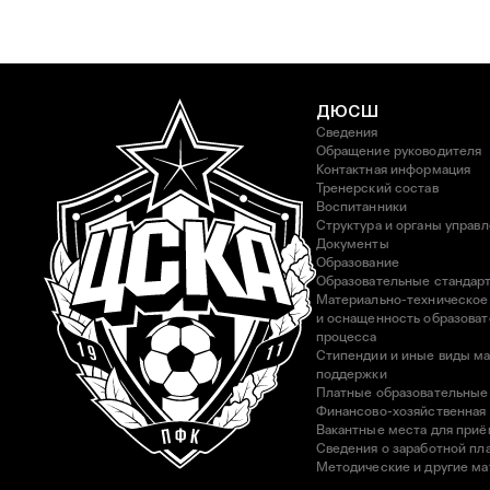
ДЮСШ
Сведения
Обращение руководителя
Контактная информация
Тренерский состав
Воспитанники
Структура и органы управ
Документы
Образование
Образовательные стандар
Материально-техническое
и оснащенность образоват
процесса
Стипендии и иные виды м
поддержки
Платные образовательные
Финансово-хозяйственная
Вакантные места для приё
Сведения о заработной пла
Методические и другие м