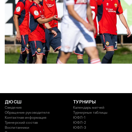
ЮФЛ: Московское дерби на «Октябре»
3 АВГУСТА 2026 14:15
ДЮСШ
ТУРНИРЫ
Сведения
Календарь матчей
Обращение руководителя
Турнирные таблицы
Контактная информация
ЮФЛ-1
Тренерский состав
ЮФЛ-2
Воспитанники
ЮФЛ-3