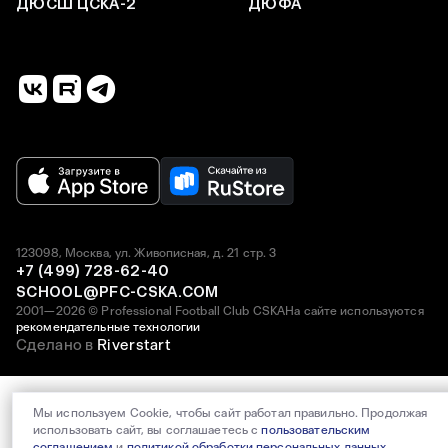
ДЮСШ ЦСКА-2
ДЮФА
123098, Москва, ул. Живописная, д. 21 стр. 3
+7 (499) 728-62-40
SCHOOL@PFC-CSKA.COM
2001—2026 © Professional Football Club CSKA
На сайте используются
рекомендательные технологии
Сделано в
Riverstart
Мы используем Cookie, чтобы сайт работал правильно. Продолжая
использовать сайт, вы соглашаетесь с
пользовательским
соглашением
и
политикой обработки персональных данных
.