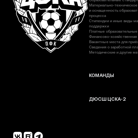
Образовательные стандар
Материально-техническое
и оснащенность образоват
процесса
Стипендии и иные виды м
поддержки
Платные образовательные
Финансово-хозяйственная
Вакантные места для приё
Сведения о заработной пла
Методические и другие м
КОМАНДЫ
ДЮСШ ЦСКА-2