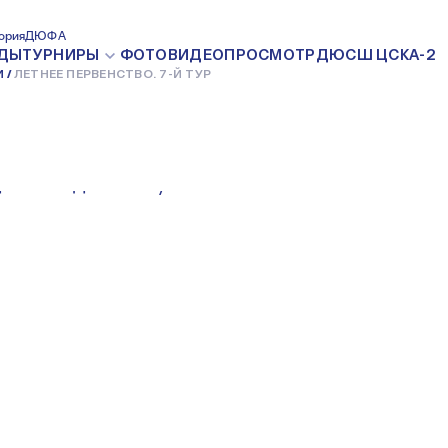
ВО. 7-Й ТУР
ория
ДЮФА
ДЫ
ТУРНИРЫ
ФОТО
ВИДЕО
ПРОСМОТР
ДЮСШ ЦСКА-2
И
ЛЕТНЕЕ ПЕРВЕНСТВО. 7-Й ТУР
12 ИЮНЯ 2011
СДЮШОР и ДЮСШ. Клубная лига
.