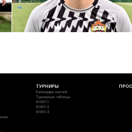
С возвращением в родной клуб, Антон Александрович!
27 ИЮЛЯ 2026 14:40
ТУРНИРЫ
ПРО
Календарь матчей
Турнирные таблицы
ЮФЛ-1
ЮФЛ-2
ЮФЛ-3
ления