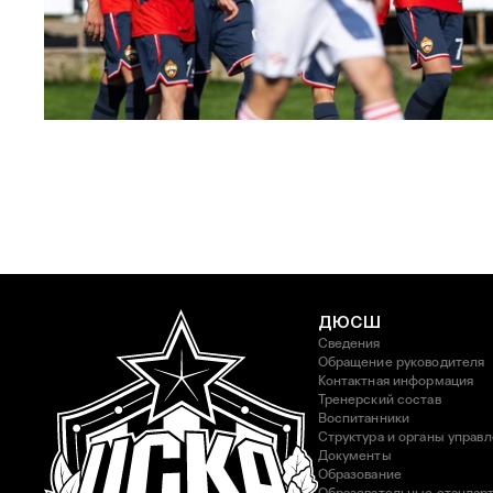
ЮФЛ: Московское дерби на «Октябре»
3 АВГУСТА 2026 14:15
ДЮСШ
Сведения
Обращение руководителя
Контактная информация
Тренерский состав
Воспитанники
Структура и органы управ
Документы
Образование