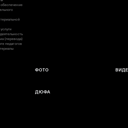
ты
 обеспечение
ельного
атериальной
 услуги
 деятельность
ма (перевода)
те педагогов
атериалы
ФОТО
ВИД
ДЮФА