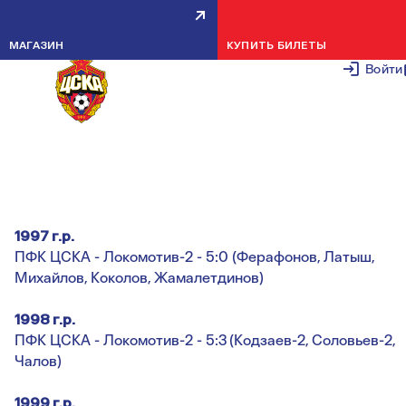
ЛЕТНЕЕ ПЕРВЕНСТВО. 10-Й ТУР
МАГАЗИН
КУПИТЬ БИЛЕТЫ
29 АВГУСТА 2
Войти
Летнее первенство по футболу г.Москвы среди
СДЮШОР и ДЮСШ. Клубная лига
.
10 тур . 27 - 28 августа 2011 года.
1997 г.р.
ПФК ЦСКА - Локомотив-2 - 5:0 (Ферафонов, Латыш,
Михайлов, Коколов, Жамалетдинов)
1998 г.р.
ПФК ЦСКА - Локомотив-2 - 5:3
(Кодзаев-2, Соловьев-2,
Чалов)
1999 г.р.