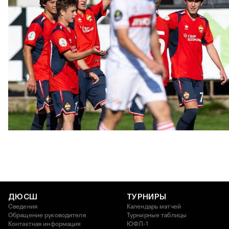
ЮФЛ: Московское дерби на «Октябре»
3 АВГУСТА 2026 14:15
ДЮСШ
ТУРНИРЫ
Сведения
Календарь матчей
Обращение руководителя
Турнирные таблицы
Контактная информация
ЮФЛ-1