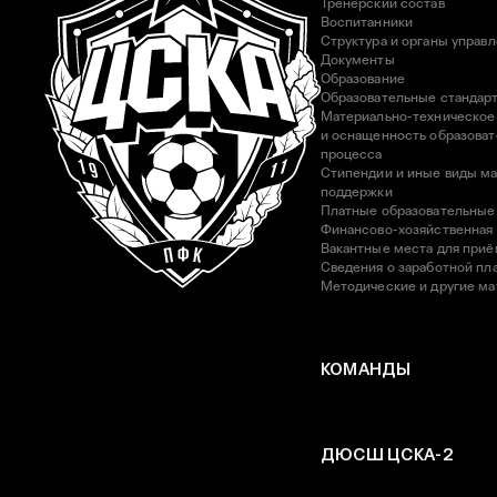
Тренерский состав
Воспитанники
Структура и органы управ
Документы
Образование
Образовательные стандар
Материально-техническое
и оснащенность образоват
процесса
Стипендии и иные виды м
поддержки
Платные образовательные
Финансово-хозяйственная
Вакантные места для приё
Сведения о заработной пла
Методические и другие м
КОМАНДЫ
ДЮСШ ЦСКА-2