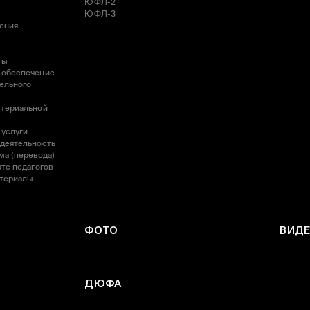
ЮФЛ-2
ЮФЛ-3
ления
ты
 обеспечение
ельного
атериальной
 услуги
 деятельность
ма (перевода)
те педагогов
атериалы
ФОТО
ВИД
ДЮФА