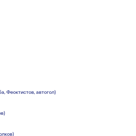
а, Феоктистов, автогол)
ов)
олков)