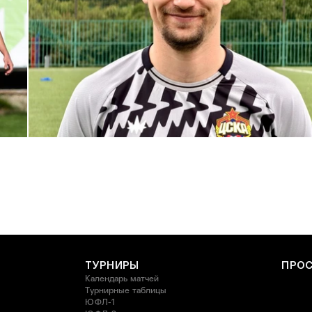
С возвращением в родной клуб, Антон Александрович!
27 ИЮЛЯ 2026 14:40
ТУРНИРЫ
ПРО
Календарь матчей
Турнирные таблицы
ЮФЛ-1