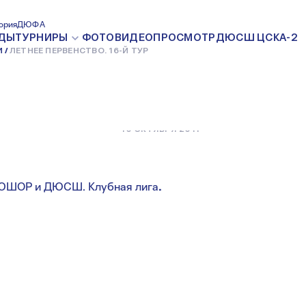
ВО. 16-Й
ория
ДЮФА
ДЫ
ТУРНИРЫ
ФОТО
ВИДЕО
ПРОСМОТР
ДЮСШ ЦСКА-2
И
ЛЕТНЕЕ ПЕРВЕНСТВО. 16-Й ТУР
10 ОКТЯБРЯ 2011
ДЮШОР и ДЮСШ. Клубная лига
.