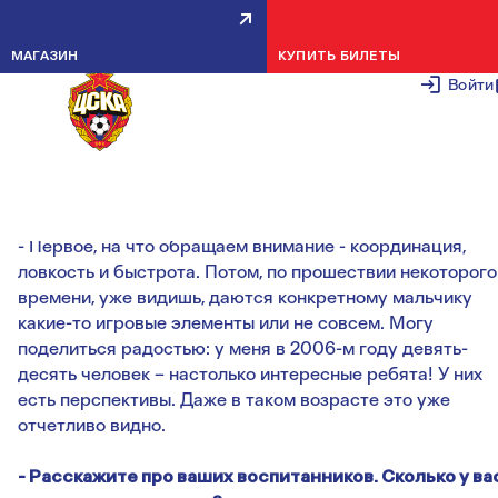
МИХАИЛ ХРИСТИЧ: ЖИВУ
МАГАЗИН
КУПИТЬ БИЛЕТЫ
ЖИЗНЬЮ ДЕТЕЙ
Войти
18 ИЮЛЯ 2
...-
По каким критериям вы проводите первичный
отбор?
- Первое, на что обращаем внимание - координация,
ловкость и быстрота. Потом, по прошествии некоторого
времени, уже видишь, даются конкретному мальчику
какие-то игровые элементы или не совсем. Могу
поделиться радостью: у меня в 2006-м году девять-
десять человек – настолько интересные ребята! У них
есть перспективы. Даже в таком возрасте это уже
отчетливо видно.
- Расскажите про ваших воспитанников. Сколько у ва