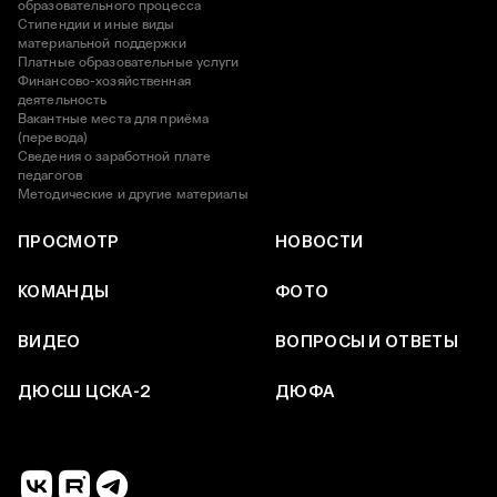
образовательного процесса
Стипендии и иные виды
материальной поддержки
Платные образовательные услуги
Финансово-хозяйственная
деятельность
Вакантные места для приёма
(перевода)
Сведения о заработной плате
педагогов
Методические и другие материалы
ПРОСМОТР
НОВОСТИ
КОМАНДЫ
ФОТО
ВИДЕО
ВОПРОСЫ И ОТВЕТЫ
ДЮСШ ЦСКА-2
ДЮФА