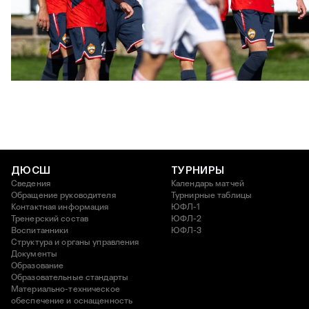
ЮФЛ: Московское дерби на «Октябре»
3 АВГУСТА 2026 14:15
ДЮСШ
ТУРНИРЫ
Сведения
Календарь матчей
Обращение руководителя
Турнирные таблицы
Контактная информация
ЮФЛ-1
Тренерский состав
ЮФЛ-2
Воспитанники
ЮФЛ-3
Структура и органы управления
Документы
Образование
Образовательные стандарты
Материально-техническое
обеспечение и оснащенность