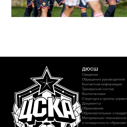
ЮФЛ: Московское дерби на «Октябре»
3 АВГУСТА 2026 14:15
ДЮСШ
Сведения
Обращение руководителя
Контактная информация
Тренерский состав
Воспитанники
Структура и органы управ
Документы
Образование
Образовательные стандар
Материально-техническое
и оснащенность образоват