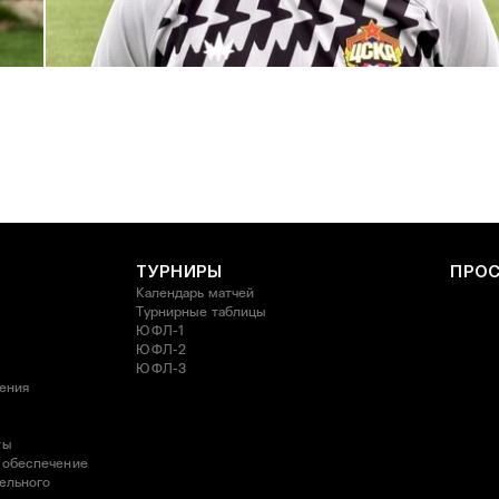
С возвращением в родной клуб, Антон Александрович!
27 ИЮЛЯ 2026 14:40
ТУРНИРЫ
ПРО
Календарь матчей
Турнирные таблицы
ЮФЛ-1
ЮФЛ-2
ЮФЛ-3
ления
ты
 обеспечение
ельного