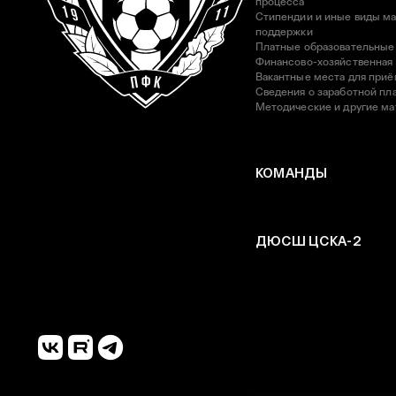
процесса
Стипендии и иные виды м
поддержки
Платные образовательные
Финансово-хозяйственная
Вакантные места для приё
Сведения о заработной пла
Методические и другие м
КОМАНДЫ
ДЮСШ ЦСКА-2