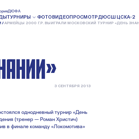
Р.
ория
ДЮФА
ДЫ
ТУРНИРЫ
ФОТО
ВИДЕО
ПРОСМОТР
ДЮСШ ЦСКА-2
И
АРМЕЙЦЫ 2000 Г.Р. ВЫИГРАЛИ МОСКОВСКИЙ ТУРНИР «ДЕНЬ ЗНА
КОВСКИЙ
ЗНАНИЙ»
3 СЕНТЯБРЯ 2013
состоялся однодневный турнир «День
ения (тренер — Роман Христич)
див в финале команду «Локомотива»