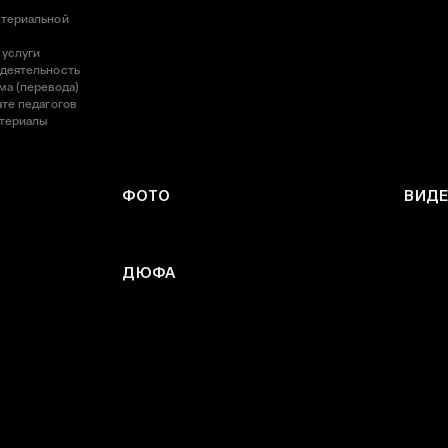
атериальной
 услуги
 деятельность
ма (перевода)
те педагогов
атериалы
ФОТО
ВИД
ДЮФА