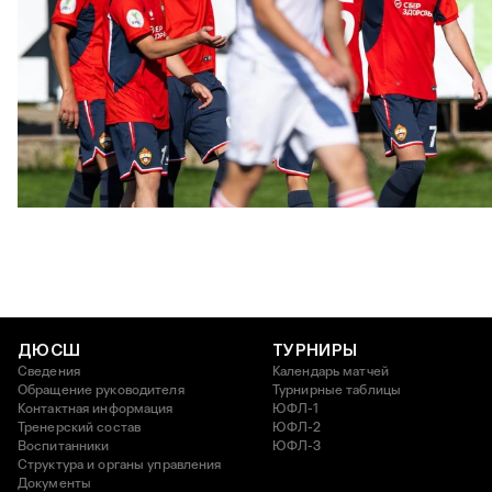
ЮФЛ: Московское дерби на «Октябре»
3 АВГУСТА 2026 14:15
ДЮСШ
ТУРНИРЫ
Сведения
Календарь матчей
Обращение руководителя
Турнирные таблицы
Контактная информация
ЮФЛ-1
Тренерский состав
ЮФЛ-2
Воспитанники
ЮФЛ-3
Структура и органы управления
Документы