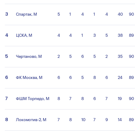
3
Спартак, М
5
1
4
1
4
40
90
4
ЦСКА, М
4
4
1
3
5
38
89
5
Чертаново, М
2
5
6
5
2
35
90
6
ФК Москва, М
6
6
5
8
6
24
89
7
ФШМ Торпедо, М
8
7
8
6
7
19
90
8
Локомотив-2, М
7
8
10
7
9
14
89