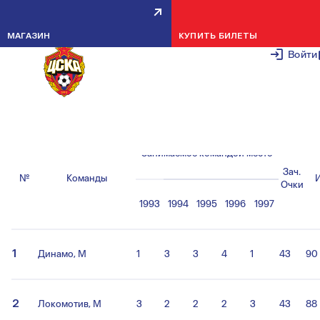
ПОЛОЖЕНИЕ КОМАНД
МАГАЗИН
КУПИТЬ БИЛЕТЫ
31 ОКТЯБРЯ 2
Войти
Клубный зачет.
Турнирная таблица после 18-го тура.
Занимаемое командой место
Зач.
№
Команды
Очки
1993
1994
1995
1996
1997
1
Динамо, М
1
3
3
4
1
43
90
2
Локомотив, М
3
2
2
2
3
43
88