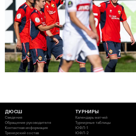
ЮФЛ: Московское дерби на «Октябре»
3 АВГУСТА 2026 14:15
ДЮСШ
ТУРНИРЫ
Сведения
Календарь матчей
Обращение руководителя
Турнирные таблицы
Контактная информация
ЮФЛ-1
Тренерский состав
ЮФЛ-2