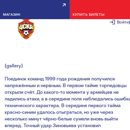
ДЮСШ ПФК ЦСКА — ТОРПЕДО:
МАГАЗИН
КУПИТЬ БИЛЕТЫ
РЕЗУЛЬТАТЫ ЗАЧЁТНЫХ
Войти
ВОЗРАСТОВ
28 АВГУСТА 2
{gallery}
Поединок команд 1999 года рождения получился
напряжённым и нервным. В первом тайме торпедовцы
открыли счёт. До какого-то момента у армейцев не
ладились атаки, а в середине поля наблюдались ошибк
технического характера. В середине первого тайма
красно-синим удалось отыграться, но уже через
несколько минут чёрно-белые сумели вновь выйти
вперед. Точный удар Зиновьева установил