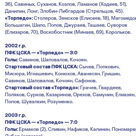
36), Савиных, Суханов, Козлов, Ламанов (Ходеев, 51),
Данилин, Лонг, Злобин-Либгардов (Стрельцов, 45).
«Торпедо»:
Столяров, Земсков (Елисеев, 18), Магомедо
Большагин, Шило, Попов, Джураев, Ташаев, Суворов
(Елизаров, 70), Воскобостник (Минаев, 69), Корольков.
2002 г.р.
ПФК ЦСКА — «Торпедо» — 3:0
Голы:
Савинов, Шаповалов, Кочоян.
Стартовый состав ПФК ЦСКА:
Сычев, Попкович,
Мисюра, Игнашевич, Конюхов, Аванесян, Гришин,
Савинов, Шаповалов, Кочоян, Сафонов.
Стартовый состав «Торпедо»:
Грачев, Гвардеев,
Поляков, Сурков, Казаринов, Орехов, Самунин, Елиазян,
Попов, Шувалкин, Розуменко.
2003 г.р.
ПФК ЦСКА — «Торпедо» — 7:0
Голы:
Ермаков (2), Сливин, Нафиков, Калинин, Пономаре