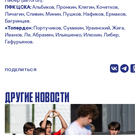
Либер (автогол).
ПФК ЦСКА:
Альбиков, Пронкин, Клягин, Кочетков,
Личагин, Сливин, Минин, Пушков, Нафиков, Ермаков,
Багринцев.
«Топердо»:
Портучиков, Сумихин, Ураинский, Жига,
Иванов, Ле, Абрамян, Ильяшенко, Илюхин, Либер,
Гафурьянов.
ПОДЕЛИТЬСЯ
ДРУГИЕ НОВОСТИ