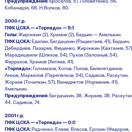
Предупреждения:
Бросалов, 51. Головятенко, 56.
Кобахидзе, 68. Н.Волков, 80.
2000 г.р.
ПФК ЦСКА — «Торпедо» — 5:1
Голы:
Жиронкин (2), Храмов (2), Бадьин — Амелькин.
ПФК ЦСКА:
Едапин, Багдашкин (Ращектаев, 41), Бадьин,
Дебердиев, Лазарев, Фищенко, Жиронкин (Кватания, 57)
Марадишвили (Шляхов, 54), Пухов (Залозный, 54),
Фаррахов, Храмов (Хитяев, 41).
«Торпедо»:
Голомазов, Котов, Попов, Билялетдинов,
Аннов, Маркелов (Парепёлков, 54), Садиков, Раскутин,
Жораев (Точилкин, 57), Венедиктов (Нормания, 41),
Амелькин.
Предупреждения:
Багдашкин, 38. Жораев, 38. Раскутин
44. Садиков, 74.
2001 г.р.
ПФК ЦСКА — «Торпедо» — 0:0
ПФК ЦСКА:
Радченко, Елеев, Власов, Ерохин (Федоров,