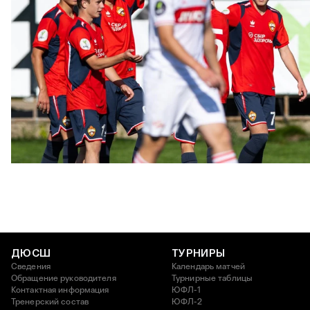
ЮФЛ: Московское дерби на «Октябре»
3 АВГУСТА 2026 14:15
ДЮСШ
ТУРНИРЫ
Сведения
Календарь матчей
Обращение руководителя
Турнирные таблицы
Контактная информация
ЮФЛ-1
Тренерский состав
ЮФЛ-2