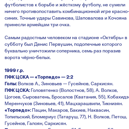
футболистов к борьбе и жёсткому футболу, не сумели
ничего противопоставить комбинационной игре красно
синих. Точные удары Савинова, Шаповалова и Кочояна
принесли армейцам три очка.
Самым радостным человеком на стадионе «Октябрь» в
субботу был Денис Первушин, подопечные которого
буквально уничтожили соперника, семь раз поразив
ворота чёрно-белых.
1999 г.р.
ПФК ЦСКА — «Торпедо» — 2:2
Голы:
Волков А., Зиновьев — Гусейнов, Саркисян.
ПФК ЦСКА:
Головятенко (Волостнов, 58), А. Волков,
Цогоев, Сыроватень, Бросалов (Кватания, 55), Кобахидз
Меренчуков (Зиновьев, 41), Мацхарашвили, Тикнизян.
«Торпедо»:
Пацин, Макаров, Бакиев, Наквасин,
Топильский, Бломериус (Татаруш, 77), Н. Волков, Петош,
Гусейнов, Галоян, Саркисян.