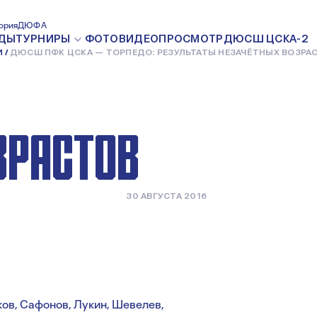
 —
ория
ДЮФА
ДЫ
ТУРНИРЫ
ФОТО
ВИДЕО
ПРОСМОТР
ДЮСШ ЦСКА-2
И
ДЮСШ ПФК ЦСКА — ТОРПЕДО: РЕЗУЛЬТАТЫ НЕЗАЧЁТНЫХ ВОЗРА
ЬТАТЫ
ЗРАСТОВ
30 АВГУСТА 2016
ов, Сафонов, Лукин, Шевелев,