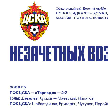
ДЮСШ ПФК ЦСКА
Официальный сайт
Детский клуб
Ист
НОВОСТИ
ДЮСШ
КОМАН
АКАДЕМИЯ ПФК ЦСКА
НОВОСТ
ТОРПЕДО: РЕЗУЛ
НЕЗАЧЁТНЫХ ВО
2004 г.р.
ПФК ЦСКА — «Торпедо» — 2:2
Голы:
Шевелев, Кусков — Маевский, Липатов.
ПФК ЦСКА:
Шайхутдинов, Бригадин, Чугунов, Поройк