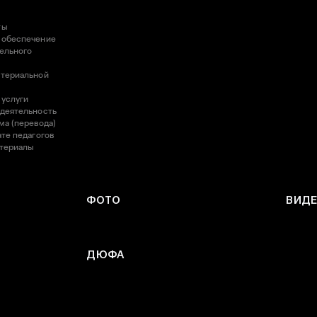
ты
 обеспечение
ельного
атериальной
 услуги
 деятельность
ма (перевода)
те педагогов
атериалы
ФОТО
ВИД
ДЮФА