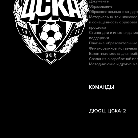
Документы
Образование
Образовательные стандар
Материально-техническое
и оснащенность образоват
процесса
Стипендии и иные виды м
поддержки
Платные образовательные
Финансово-хозяйственная
Вакантные места для приё
Сведения о заработной пла
Методические и другие м
КОМАНДЫ
ДЮСШ ЦСКА-2