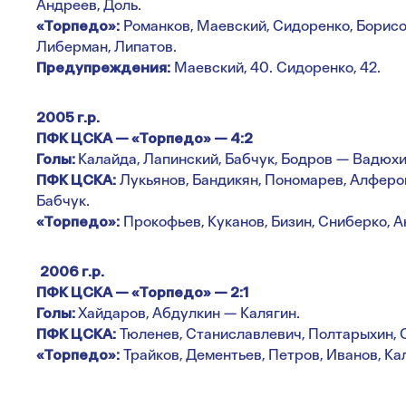
Андреев, Доль.
«Торпедо»:
Романков, Маевский, Сидоренко, Борисов
Либерман, Липатов.
Предупреждения:
Маевский, 40. Сидоренко, 42.
2005 г.р.
ПФК ЦСКА — «Торпедо» — 4:2
Голы:
Калайда, Лапинский, Бабчук, Бодров — Вадюхи
ПФК ЦСКА:
Лукьянов, Бандикян, Пономарев, Алферов
Бабчук.
«Торпедо»:
Прокофьев, Куканов, Бизин, Сниберко, А
2006 г.р.
ПФК ЦСКА — «Торпедо» — 2:1
Голы:
Хайдаров, Абдулкин — Калягин.
ПФК ЦСКА:
Тюленев, Станиславлевич, Полтарыхин, 
«Торпедо»:
Трайков, Дементьев, Петров, Иванов, Ка