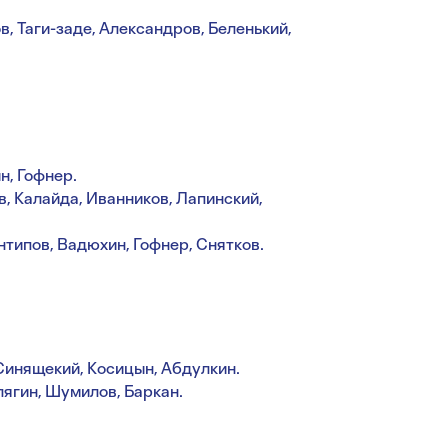
, Таги-заде, Александров, Беленький,
н, Гофнер.
, Калайда, Иванников, Лапинский,
нтипов, Вадюхин, Гофнер, Снятков.
Синящекий, Косицын, Абдулкин.
лягин, Шумилов, Баркан.