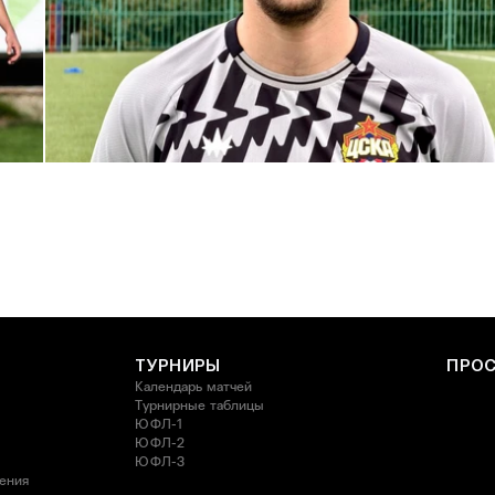
С возвращением в родной клуб, Антон Александрович!
27 ИЮЛЯ 2026 14:40
ТУРНИРЫ
ПРО
Календарь матчей
Турнирные таблицы
ЮФЛ-1
ЮФЛ-2
ЮФЛ-3
ления