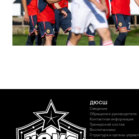
ЮФЛ: Московское дерби на «Октябре»
3 АВГУСТА 2026 14:15
ДЮСШ
Сведения
Обращение руководителя
Контактная информация
Тренерский состав
Воспитанники
Структура и органы управ