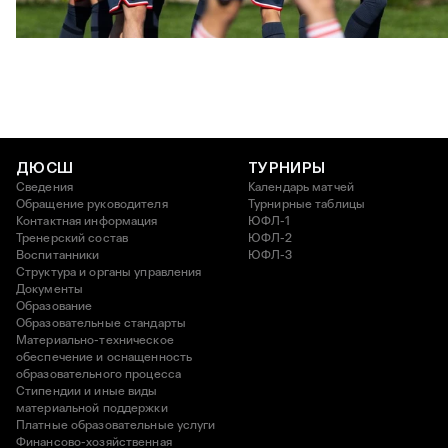
ЮФЛ: Московское дерби на «Октябре»
3 АВГУСТА 2026 14:15
ДЮСШ
ТУРНИРЫ
Сведения
Календарь матчей
Обращение руководителя
Турнирные таблицы
Контактная информация
ЮФЛ-1
Тренерский состав
ЮФЛ-2
Воспитанники
ЮФЛ-3
Структура и органы управления
Документы
Образование
Образовательные стандарты
Материально-техническое
обеспечение и оснащенность
образовательного процесса
Стипендии и иные виды
материальной поддержки
Платные образовательные услуги
Финансово-хозяйственная