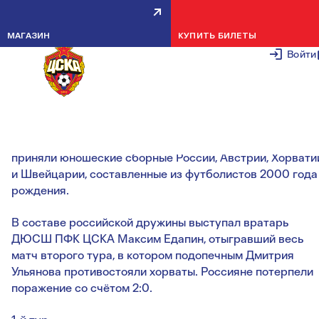
МАКСИМ ЕДАПИН СЫГРАЛ ЗА
МАГАЗИН
КУПИТЬ БИЛЕТЫ
ЮНОШЕСКУЮ СБОРНУЮ РОССИ
Войти
5 СЕНТЯБРЯ 2
На минувшей неделе в Швейцарии состоялся
международный турнир TOTO Cup, участие в котором
приняли юношеские сборные России, Австрии, Хорвати
и Швейцарии, составленные из футболистов 2000 года
рождения.
В составе российской дружины выступал вратарь
ДЮСШ ПФК ЦСКА Максим Едапин, отыгравший весь
матч второго тура, в котором подопечным Дмитрия
Ульянова противостояли хорваты. Россияне потерпели
поражение со счётом 2:0.