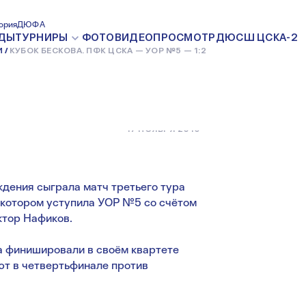
 ПФК ЦСКА
ория
ДЮФА
ДЫ
ТУРНИРЫ
ФОТО
ВИДЕО
ПРОСМОТР
ДЮСШ ЦСКА-2
И
КУБОК БЕСКОВА. ПФК ЦСКА — УОР №5 — 1:2
17 НОЯБРЯ 2016
ения сыграла матч третьего тура
в котором уступила УОР №5 со счётом
ктор Нафиков.
 финишировали в своём квартете
ают в четвертьфинале против