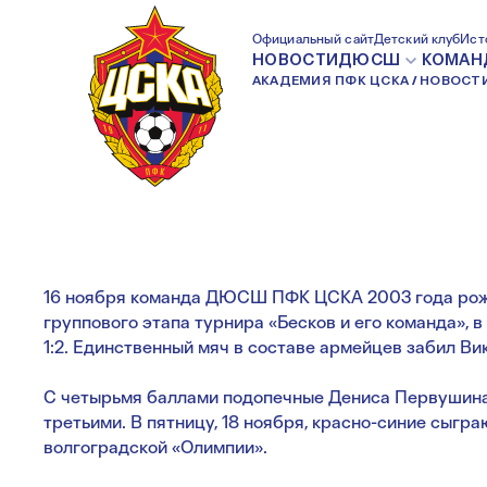
КУБОК БЕСКОВА.
Официальный сайт
Детский клуб
Ист
НОВОСТИ
ДЮСШ
КОМАН
АКАДЕМИЯ ПФК ЦСКА
НОВОСТ
— УОР №5 — 1:2
16 ноября команда ДЮСШ ПФК ЦСКА 2003 года рожд
группового этапа турнира «Бесков и его команда», 
1:2. Единственный мяч в составе армейцев забил Ви
С четырьмя баллами подопечные Дениса Первушина
третьими. В пятницу, 18 ноября, красно-синие сыгр
волгоградской «Олимпии».