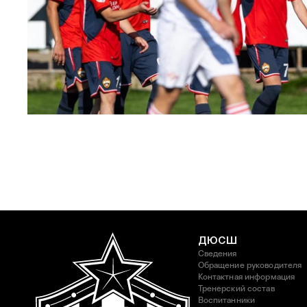
ЮФЛ: Московское дерби на «Октябре»
3 АВГУСТА 2026 14:15
ДЮСШ
Сведения
Обращение руководителя
Контактная информация
Тренерский состав
Воспитанники