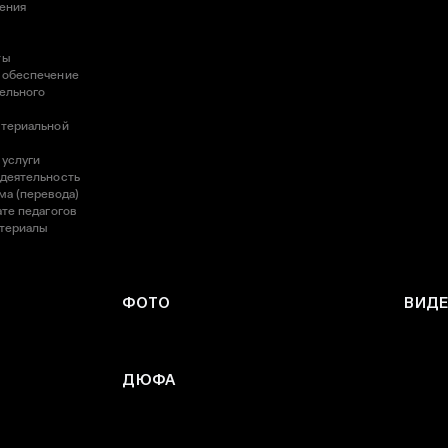
ления
ты
 обеспечение
ельного
атериальной
 услуги
 деятельность
ма (перевода)
те педагогов
атериалы
ФОТО
ВИД
ДЮФА