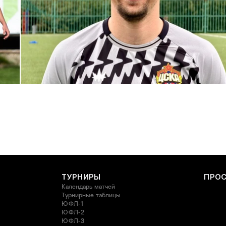
С возвращением в родной клуб, Антон Александрович!
27 ИЮЛЯ 2026 14:40
ТУРНИРЫ
ПРО
Календарь матчей
Турнирные таблицы
ЮФЛ-1
ЮФЛ-2
ЮФЛ-3