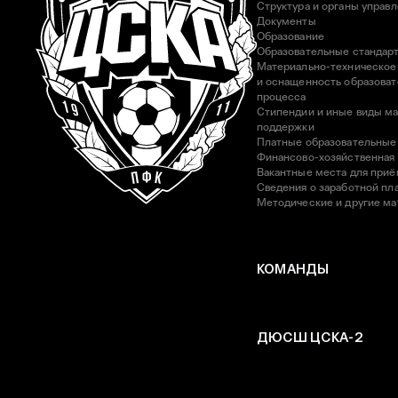
Структура и органы управ
Документы
Образование
Образовательные стандар
Материально-техническое
и оснащенность образоват
процесса
Стипендии и иные виды м
поддержки
Платные образовательные
Финансово-хозяйственная
Вакантные места для приё
Сведения о заработной пла
Методические и другие м
КОМАНДЫ
ДЮСШ ЦСКА-2