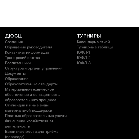
ДЮСШ
ТУРНИРЫ
Сведения
Календарь матчей
Обращение руководителя
Турнирные таблицы
Контактная информация
ЮФЛ-1
Тренерский состав
ЮФЛ-2
Воспитанники
ЮФЛ-3
Структура и органы управления
Документы
Образование
Образовательные стандарты
Материально-техническое
обеспечение и оснащенность
образовательного процесса
Стипендии и иные виды
материальной поддержки
Платные образовательные услуги
Финансово-хозяйственная
деятельность
Вакантные места для приёма
(перевода)