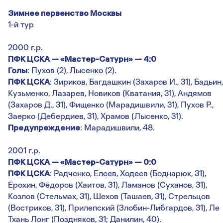
Зимнее первенство Москвы
1-й тур
2000 г.р.
ПФК ЦСКА — «Мастер-Сатурн» — 4:0
Голы
: Пухов (2), Лысенко (2).
ПФК ЦСКА
: Зириков, Багдашкин (Захаров И., 31), Бадьин,
Кузьменко, Лазарев, Новиков (Кватания, 31), Андямов
(Захаров Д., 31), Фищенко (Марадишвили, 31), Пухов Р.,
Заерко (Дебердиев, 31), Храмов (Лысенко, 31).
Предупреждение
: Марадишвили, 48.
2001 г.р.
ПФК ЦСКА — «Мастер-Сатурн» — 0:0
ПФК ЦСКА
: Радченко, Елеев, Ходеев (Боднарюк, 31),
Ерохин, Фёдоров (Хаитов, 31), Ламанов (Суханов, 31),
Козлов (Стельмах, 31), Шехов (Ташаев, 31), Стрельцов
(Востриков, 31), Прилепский (Злобин-Либгардов, 31), Ле
Тхань Лонг (Поздняков, 31; Данилин, 40).