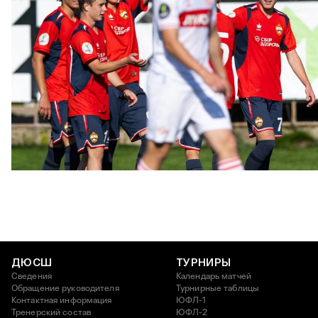
ЮФЛ: Московское дерби на «Октябре»
3 АВГУСТА 2026 14:15
ДЮСШ
ТУРНИРЫ
Сведения
Календарь матчей
Обращение руководителя
Турнирные таблицы
Контактная информация
ЮФЛ-1
Тренерский состав
ЮФЛ-2