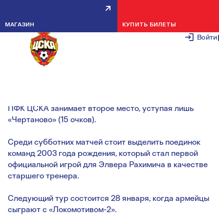
УВЕРЕННЫЙ СТАРТ В ЗИМНЕМ
МАГАЗИН
КУПИТЬ БИЛЕТЫ
ПЕРВЕНСТВЕ
Войти
22 ЯНВАРЯ 2
Четыре матча из пяти закончились победами армейцев,
благодаря чему после первого тура с 13 очками ДЮСШ
ПФК ЦСКА занимает второе место, уступая лишь
«Чертаново» (15 очков).
Среди субботних матчей стоит выделить поединок
команд 2003 года рождения, который стал первой
официальной игрой для Элвера Рахимича в качестве
старшего тренера.
Следующий тур состоится 28 января, когда армейцы
сыграют с «Локомотивом-2».