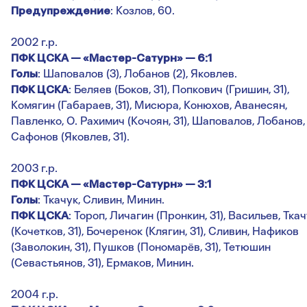
Предупреждение
: Козлов, 60.
2002 г.р.
ПФК ЦСКА — «Мастер-Сатурн» — 6:1
Голы
: Шаповалов (3), Лобанов (2), Яковлев.
ПФК ЦСКА
: Беляев (Боков, 31), Попкович (Гришин, 31),
Комягин (Габараев, 31), Мисюра, Конюхов, Аванесян,
Павленко, О. Рахимич (Кочоян, 31), Шаповалов, Лобанов,
Сафонов (Яковлев, 31).
2003 г.р.
ПФК ЦСКА — «Мастер-Сатурн» — 3:1
Голы
: Ткачук, Сливин, Минин.
ПФК ЦСКА
: Тороп, Личагин (Пронкин, 31), Васильев, Тка
(Кочетков, 31), Бочеренок (Клягин, 31), Сливин, Нафиков
(Заволокин, 31), Пушков (Пономарёв, 31), Тетюшин
(Севастьянов, 31), Ермаков, Минин.
2004 г.р.