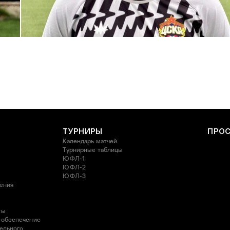
С возвращением в родной клуб, Антон Александрович!
27 ИЮЛЯ 2026 14:40
ТУРНИРЫ
ПРО
Календарь матчей
Турнирные таблицы
ЮФЛ-1
ЮФЛ-2
ЮФЛ-3
ления
ты
 обеспечение
ельного