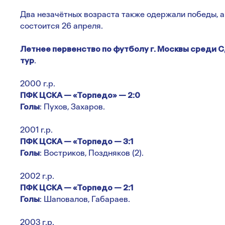
Два незачётных возраста также одержали победы, а
состоится 26 апреля.
Летнее первенство по футболу г. Москвы среди 
тур
.
2000 г.р.
ПФК ЦСКА — «Торпедо» — 2:0
Голы
: Пухов, Захаров.
2001 г.р.
ПФК ЦСКА — «Торпедо — 3:1
Голы
: Востриков, Поздняков (2).
2002 г.р.
ПФК ЦСКА — «Торпедо — 2:1
Голы
: Шаповалов, Габараев.
2003 г.р.