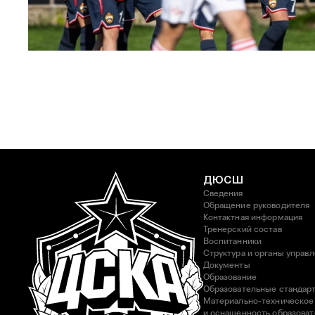
ЮФЛ: Московское дерби на «Октябре»
3 АВГУСТА 2026 14:15
ДЮСШ
Сведения
Обращение руководителя
Контактная информация
Тренерский состав
Воспитанники
Структура и органы управ
Документы
Образование
Образовательные стандар
Материально-техническое
и оснащенность образоват