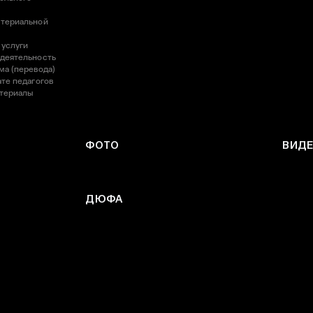
атериальной
 услуги
 деятельность
ма (перевода)
те педагогов
атериалы
ФОТО
ВИД
ДЮФА