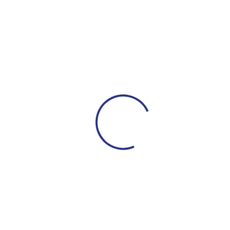
Поделиться
ДРУГИЕ НОВОСТ
ЮФЛ: Московское дерби на «Октябре»
3 августа 2026 14:
С возвращением в родной клуб, Антон Александрович!
27
июля 2026 14:40
ЮФЛ: Армейцы приняли «Чертаново»
27 июля 2026 14:32