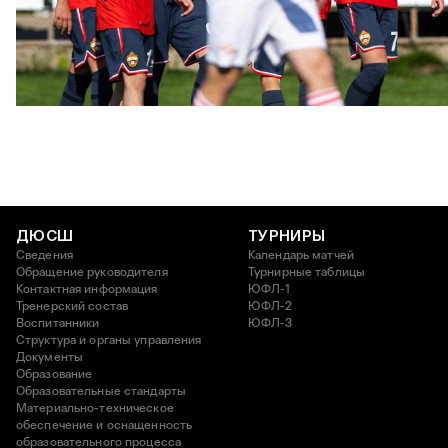
ЮФЛ: Московское дерби на «Октябре»
3 АВГУСТА 2026 14:15
ДЮСШ
ТУРНИРЫ
Сведения
Календарь матчей
Обращение руководителя
Турнирные таблицы
Контактная информация
ЮФЛ-1
Тренерский состав
ЮФЛ-2
Воспитанники
ЮФЛ-3
Структура и органы управления
Документы
Образование
Образовательные стандарты
Материально-техническое
обеспечение и оснащенность
образовательного процесса