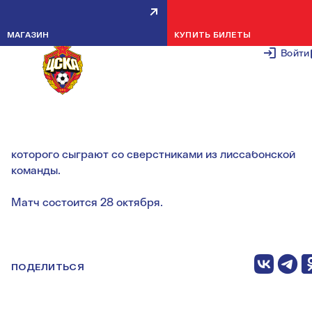
16-ЛЕТНИЕ АРМЕЙЦЫ СЫГРАЮ
МАГАЗИН
КУПИТЬ БИЛЕТЫ
С БЕНФИКОЙ В ПОРТУГАЛИИ
Войти
20 ОКТЯБРЯ 2
По приглашению «Бенфики» красно-синие примут
участие в товарищеском турнире Youth Cup, в рамках
которого сыграют со сверстниками из лиссабонской
команды.
Матч состоится 28 октября.
ПОДЕЛИТЬСЯ