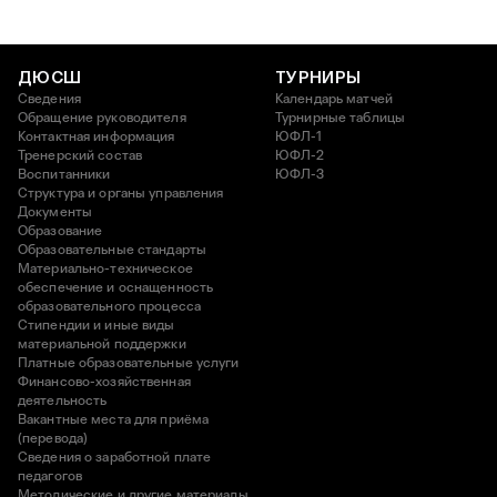
ДЮСШ
ТУРНИРЫ
Сведения
Календарь матчей
Обращение руководителя
Турнирные таблицы
Контактная информация
ЮФЛ-1
Тренерский состав
ЮФЛ-2
Воспитанники
ЮФЛ-3
Структура и органы управления
Документы
Образование
Образовательные стандарты
Материально-техническое
обеспечение и оснащенность
образовательного процесса
Стипендии и иные виды
материальной поддержки
Платные образовательные услуги
Финансово-хозяйственная
деятельность
Вакантные места для приёма
(перевода)
Сведения о заработной плате
педагогов
Методические и другие материалы