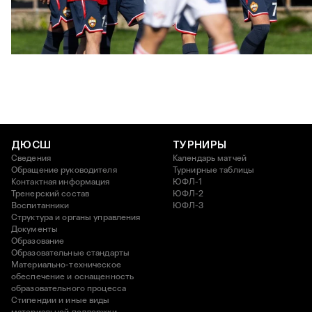
ЮФЛ: Московское дерби на «Октябре»
3 АВГУСТА 2026 14:15
ДЮСШ
ТУРНИРЫ
Сведения
Календарь матчей
Обращение руководителя
Турнирные таблицы
Контактная информация
ЮФЛ-1
Тренерский состав
ЮФЛ-2
Воспитанники
ЮФЛ-3
Структура и органы управления
Документы
Образование
Образовательные стандарты
Материально-техническое
обеспечение и оснащенность
образовательного процесса
Стипендии и иные виды