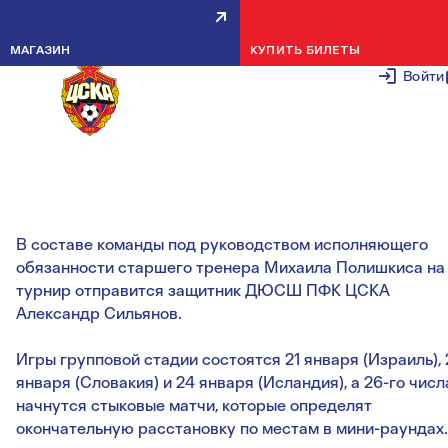
АЛЕКСАНДР СИЛЬЯНОВ ВЫЗВА
МАГАЗИН
КУПИТЬ БИЛЕТЫ
В ЮНОШЕСКУЮ СБОРНУЮ
Войти
16 ЯНВАРЯ 2
Россияне попали в группу «B» вместе со Словакией,
Израилем и Исландией.
В составе команды под руководством исполняющего
обязанности старшего тренера Михаила Полишкиса на
турнир отправится защитник ДЮСШ ПФК ЦСКА
Александр Сильянов.
Игры групповой стадии состоятся 21 января (Израиль), 
января (Словакия) и 24 января (Исландия), а 26-го числ
начнутся стыковые матчи, которые определят
окончательную расстановку по местам в мини-раундах.