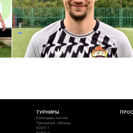
С возвращением в родной клуб, Антон Александрович!
27 ИЮЛЯ 2026 14:40
ТУРНИРЫ
ПРО
Календарь матчей
Турнирные таблицы
ЮФЛ-1