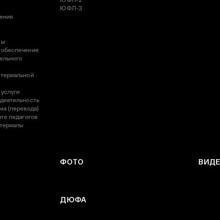
ЮФЛ-2
ЮФЛ-3
ления
ты
 обеспечение
ельного
атериальной
 услуги
 деятельность
ма (перевода)
те педагогов
атериалы
ФОТО
ВИД
ДЮФА