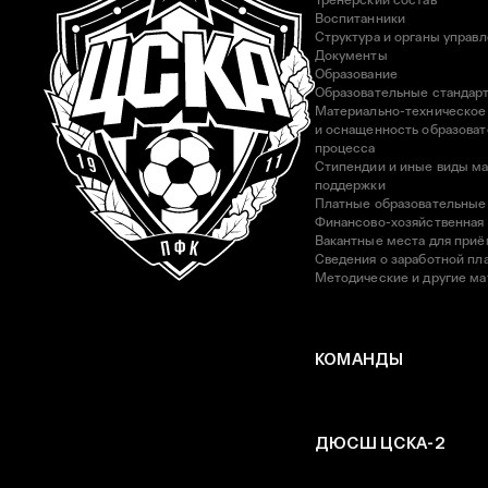
Тренерский состав
Воспитанники
Структура и органы управ
Документы
Образование
Образовательные стандар
Материально-техническое
и оснащенность образоват
процесса
Стипендии и иные виды м
поддержки
Платные образовательные
Финансово-хозяйственная
Вакантные места для приё
Сведения о заработной пла
Методические и другие м
КОМАНДЫ
ДЮСШ ЦСКА-2