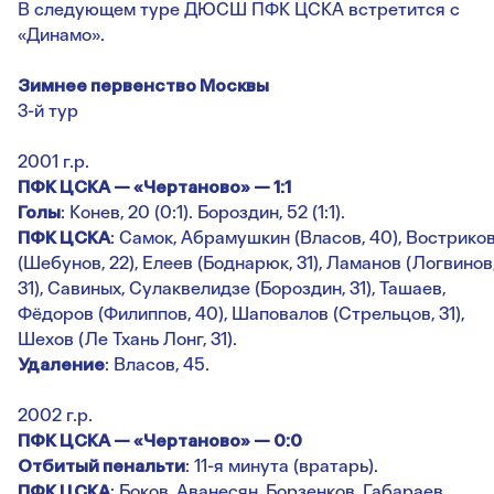
В следующем туре ДЮСШ ПФК ЦСКА встретится с
«Динамо».
Зимнее первенство Москвы
3-й тур
2001 г.р.
ПФК ЦСКА — «Чертаново» — 1:1
Голы
: Конев, 20 (0:1). Бороздин, 52 (1:1).
ПФК ЦСКА
: Самок, Абрамушкин (Власов, 40), Вострико
(Шебунов, 22), Елеев (Боднарюк, 31), Ламанов (Логвинов
31), Савиных, Сулаквелидзе (Бороздин, 31), Ташаев,
Фёдоров (Филиппов, 40), Шаповалов (Стрельцов, 31),
Шехов (Ле Тхань Лонг, 31).
Удаление
: Власов, 45.
2002 г.р.
ПФК ЦСКА — «Чертаново» — 0:0
Отбитый пенальти
: 11-я минута (вратарь).
ПФК ЦСКА
: Боков, Аванесян, Борзенков, Габараев,