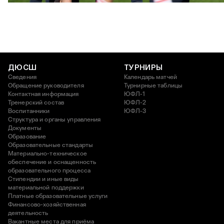
ДЮСШ
ТУРНИРЫ
Сведения
Календарь матчей
Обращение руководителя
Турнирные таблицы
Контактная информация
ЮФЛ-1
Тренерский состав
ЮФЛ-2
Воспитанники
ЮФЛ-3
Структура и органы управления
Документы
Образование
Образовательные стандарты
Материально-техническое
обеспечение и оснащенность
образовательного процесса
Стипендии и иные виды
материальной поддержки
Платные образовательные услуги
Финансово-хозяйственная
деятельность
Вакантные места для приёма