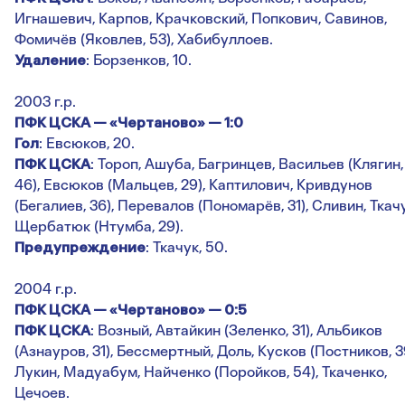
Игнашевич, Карпов, Крачковский, Попкович, Савинов,
Фомичёв (Яковлев, 53), Хабибуллоев.
Удаление
: Борзенков, 10.
2003 г.р.
ПФК ЦСКА — «Чертаново» — 1:0
Гол
: Евсюков, 20.
ПФК ЦСКА
: Тороп, Ашуба, Багринцев, Васильев (Клягин,
46), Евсюков (Мальцев, 29), Каптилович, Кривдунов
(Бегалиев, 36), Перевалов (Пономарёв, 31), Сливин, Ткачу
Щербатюк (Нтумба, 29).
Предупреждение
: Ткачук, 50.
2004 г.р.
ПФК ЦСКА — «Чертаново» — 0:5
ПФК ЦСКА
: Возный, Автайкин (Зеленко, 31), Альбиков
(Азнауров, 31), Бессмертный, Доль, Кусков (Постников, 3
Лукин, Мадуабум, Найченко (Поройков, 54), Ткаченко,
Цечоев.