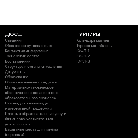
ДЮСШ
ТУРНИРЫ
Сведения
Календарь матчей
Обращение руководителя
Турнирные таблицы
Контактная информация
ЮФЛ-1
Тренерский состав
ЮФЛ-2
Воспитанники
ЮФЛ-3
Структура и органы управления
Документы
Образование
Образовательные стандарты
Материально-техническое
обеспечение и оснащенность
образовательного процесса
Стипендии и иные виды
материальной поддержки
Платные образовательные услуги
Финансово-хозяйственная
деятельность
Вакантные места для приёма
(перевода)