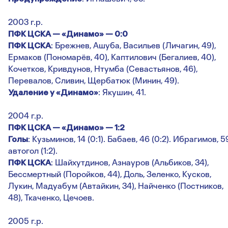
2003 г.р.
ПФК ЦСКА — «Динамо» — 0:0
ПФК ЦСКА
: Брежнев, Ашуба, Васильев (Личагин, 49),
Ермаков (Пономарёв, 40), Каптилович (Бегалиев, 40),
Кочетков, Кривдунов, Нтумба (Севастьянов, 46),
Перевалов, Сливин, Щербатюк (Минин, 49).
Удаление у «Динамо»
: Якушин, 41.
2004 г.р.
ПФК ЦСКА — «Динамо» — 1:2
Голы
: Кузьминов, 14 (0:1). Бабаев, 46 (0:2). Ибрагимов, 5
автогол (1:2).
П
ФК ЦС
КА
: Шайхутдинов, Азнауров (Альбиков, 34),
Бессмертный (Поройков, 44), Доль, Зеленко, Кусков,
Лукин, Мадуабум (Автайкин, 34), Найченко (Постников,
48), Ткаченко, Цечоев.
2005 г.р.