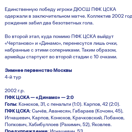
Единственную победу игроки ДЮСШ ПФК ЦСКА
одержали в заключительном матче. Коллектив 2002 го
рождения забил два безответных гола.
Во второй этап, куда помимо ПФК ЦСКА выйдут
«Чертаново» и «Динамо», перенесутся лишь очки,
набранные с этими соперниками. Таким образом,
армейцы стартуют во второй стадии с 10 очками.
Зимнее первенство Москвы
4-й тур
2002 г.р.
ПФК ЦСКА — «Динамо» — 2:0
Голы
: Конюхов, 31, с пенальти (1:0). Карпов, 42 (2:0).
ПФК ЦСКА
: Сычёв, Аванесян, Габараев (Кочоян, 45),
Игнашевич, Карпов, Конюхов, Крачковский, Лобанов,
Попкович, Хабибуллоев (Рахимич, 52), Яковлев.
Предупреждение
: Игнашевич, 53.