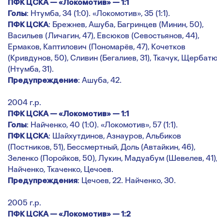
ПФК ЦСКА — «Локомотив» — 1:1
Голы
: Нтумба, 34 (1:0). «Локомотив», 35 (1:1).
ПФК ЦСКА
: Брежнев, Ашуба, Багринцев (Минин, 50),
Васильев (Личагин, 47), Евсюков (Севостьянов, 44),
Ермаков, Каптилович (Пономарёв, 47), Кочетков
(Кривдунов, 50), Сливин (Бегалиев, 31), Ткачук, Щербат
(Нтумба, 31).
Предупреждение
: Ашуба, 42.
2004 г.р.
ПФК ЦСКА — «Локомотив» — 1:1
Голы
: Найченко, 40 (1:0). «Локомотив», 57 (1:1).
ПФК ЦСКА
: Шайхутдинов, Азнауров, Альбиков
(Постников, 51), Бессмертный, Доль (Автайкин, 46),
Зеленко (Поройков, 50), Лукин, Мадуабум (Шевелев, 41)
Найченко, Ткаченко, Цечоев.
Предупреждения
: Цечоев, 22. Найченко, 30.
2005 г.р.
ПФК ЦСКА — «Локомотив» — 1:2