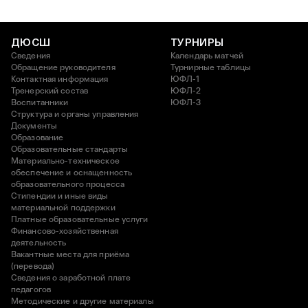
ДЮСШ
ТУРНИРЫ
Сведения
Календарь матчей
Обращение руководителя
Турнирные таблицы
Контактная информация
ЮФЛ-1
Тренерский состав
ЮФЛ-2
Воспитанники
ЮФЛ-3
Структура и органы управления
Документы
Образование
Образовательные стандарты
Материально-техническое
обеспечение и оснащенность
образовательного процесса
Стипендии и иные виды
материальной поддержки
Платные образовательные услуги
Финансово-хозяйственная
деятельность
Вакантные места для приёма
(перевода)
Сведения о заработной плате
педагогов
Методические и другие материалы