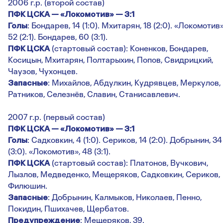
2006 г.р. (второй состав)
ПФК ЦСКА — «Локомотив» — 3:1
Голы
: Бондарев, 14 (1:0). Мхитарян, 18 (2:0). «Локомотив»
52 (2:1). Бондарев, 60 (3:1).
ПФК ЦСКА
(стартовый состав): Коненков, Бондарев,
Косицын, Мхитарян, Полтарыхин, Попов, Свидрицкий,
Чаузов, Чухонцев.
Запасные
: Михайлов, Абдулкин, Кудрявцев, Меркулов,
Ратников, Селезнёв, Славин, Станисавлевич.
2007 г.р. (первый состав)
ПФК ЦСКА — «Локомотив» — 3:1
Голы
: Садковкин, 4 (1:0). Сериков, 14 (2:0). Добрынин, 34
(3:0). «Локомотив», 48 (3:1).
ПФК ЦСКА
(стартовый состав): Платонов, Вучкович,
Лызлов, Медведенко, Мещеряков, Садковкин, Сериков,
Филюшин.
Запасные
: Добрынин, Калмыков, Николаев, Пенно,
Покидин, Пшихачев, Щербатов.
Предупреждение
: Мещеряков, 39.