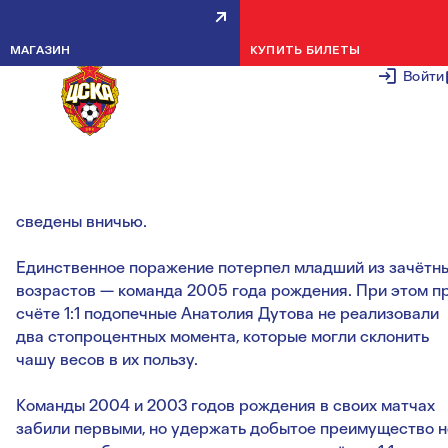
ПОДЕЛИЛИ ОЧКИ С
МАГАЗИН
КУПИТЬ БИЛЕТЫ
ЛОКОМОТИВОМ
Войти
25 ФЕВРАЛЯ 2
Красно-синие поделили очки с железнодорожниками:
один матч армейцы проиграли, один выиграли, а три бы
сведены вничью.
Единственное поражение потерпел младший из зачётн
возрастов — команда 2005 года рождения. При этом п
счёте 1:1 подопечные Анатолия Дутова не реализовали
два стопроцентных момента, которые могли склонить
чашу весов в их пользу.
Команды 2004 и 2003 годов рождения в своих матчах
забили первыми, но удержать добытое преимущество н