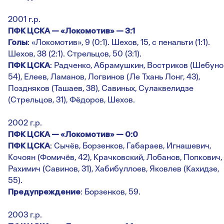
2001 г.р.
ПФК ЦСКА — «Локомотив» — 3:1
Го
лы
: «Локомотив», 9 (0:1). Шехов, 15, с пенальти (1:1).
Шехов, 38 (2:1). Стрельцов, 50 (3:1).
ПФК ЦСКА
: Радченко, Абрамушкин, Востриков (Шебуно
54), Елеев, Ламанов, Логвинов (Ле Тхань Лонг, 43),
Поздняков (Ташаев, 38), Савиных, Сулаквелидзе
(Стрельцов, 31), Фёдоров, Шехов.
2002 г.р.
ПФК ЦСКА — «Локомотив» — 0:0
ПФК ЦСКА
: Сычёв, Борзенков, Габараев, Игнашевич,
Кочоян (Фомичёв, 42), Крачковский, Лобанов, Попкович,
Рахимич (Савинов, 31), Хабибуллоев, Яковлев (Кахидзе,
55).
Предупреждение
: Борзенков, 59.
2003 г.р.