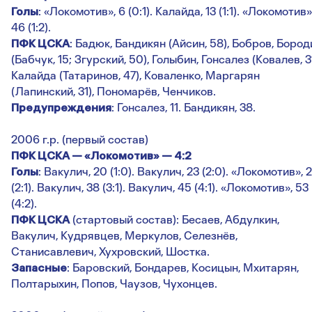
Голы
: «Локомотив», 6 (0:1). Калайда, 13 (1:1). «Локомотив»
46 (1:2).
ПФК ЦСКА
: Бадюк, Бандикян (Айсин, 58), Бобров, Бород
(Бабчук, 15; Згурский, 50), Голыбин, Гонсалез (Ковалев, 31
Калайда (Татаринов, 47), Коваленко, Маргарян
(Лапинский, 31), Пономарёв, Ченчиков.
Предупреждения
: Гонсалез, 11. Бандикян, 38.
2006 г.р. (первый состав)
ПФК ЦСКА — «Локомотив» — 4:2
Голы
: Вакулич, 20 (1:0). Вакулич, 23 (2:0). «Локомотив», 
(2:1). Вакулич, 38 (3:1). Вакулич, 45 (4:1). «Локомотив», 53
(4:2).
ПФК ЦСКА
(стартовый состав): Бесаев, Абдулкин,
Вакулич, Кудрявцев, Меркулов, Селезнёв,
Станисавлевич, Хухровский, Шостка.
Запасные
: Баровский, Бондарев, Косицын, Мхитарян,
Полтарыхин, Попов, Чаузов, Чухонцев.