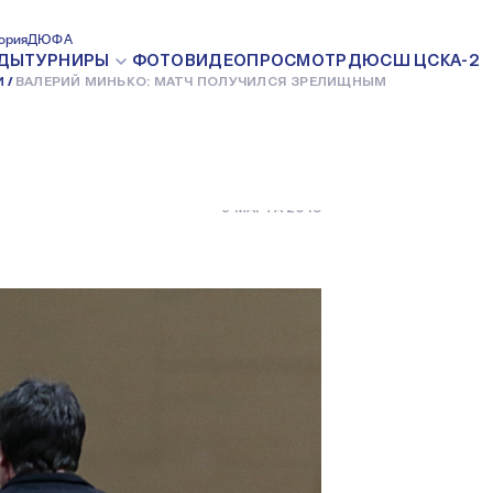
О: МАТЧ
ория
ДЮФА
ДЫ
ТУРНИРЫ
ФОТО
ВИДЕО
ПРОСМОТР
ДЮСШ ЦСКА-2
И
ВАЛЕРИЙ МИНЬКО: МАТЧ ПОЛУЧИЛСЯ ЗРЕЛИЩНЫМ
ЕЛИЩНЫМ
5 МАРТА 2018