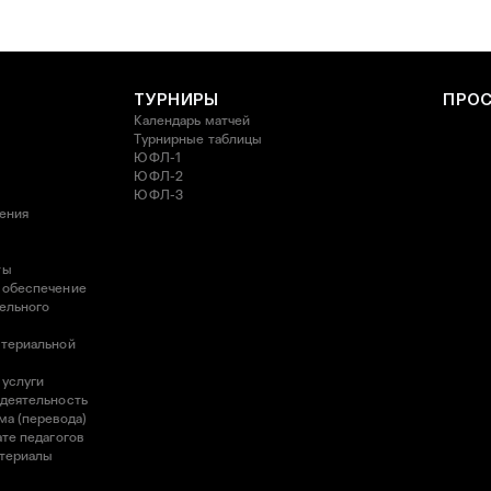
ТУРНИРЫ
ПРО
Календарь матчей
Турнирные таблицы
ЮФЛ-1
ЮФЛ-2
ЮФЛ-3
ления
ты
 обеспечение
ельного
атериальной
 услуги
 деятельность
ма (перевода)
те педагогов
атериалы