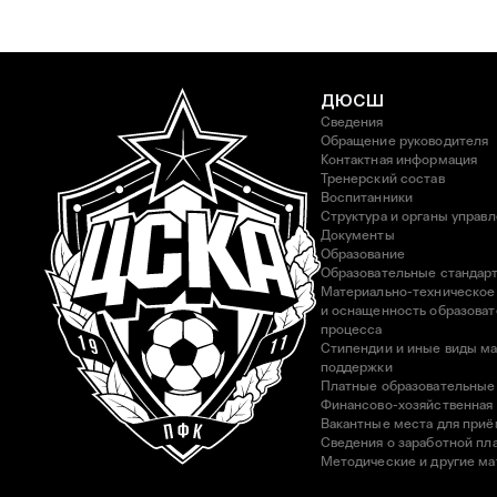
ДЮСШ
Сведения
Обращение руководителя
Контактная информация
Тренерский состав
Воспитанники
Структура и органы управ
Документы
Образование
Образовательные стандар
Материально-техническое
и оснащенность образоват
процесса
Стипендии и иные виды м
поддержки
Платные образовательные
Финансово-хозяйственная
Вакантные места для приё
Сведения о заработной пла
Методические и другие м