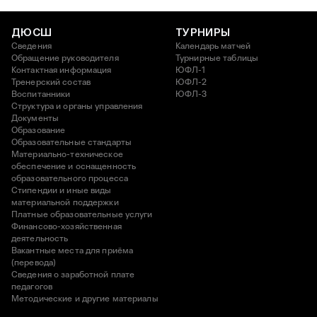
ДЮСШ
ТУРНИРЫ
Сведения
Календарь матчей
Обращение руководителя
Турнирные таблицы
Контактная информация
ЮФЛ-1
Тренерский состав
ЮФЛ-2
Воспитанники
ЮФЛ-3
Структура и органы управления
Документы
Образование
Образовательные стандарты
Материально-техническое
обеспечение и оснащенность
образовательного процесса
Стипендии и иные виды
материальной поддержки
Платные образовательные услуги
Финансово-хозяйственная
деятельность
Вакантные места для приёма
(перевода)
Сведения о заработной плате
педагогов
Методические и другие материалы