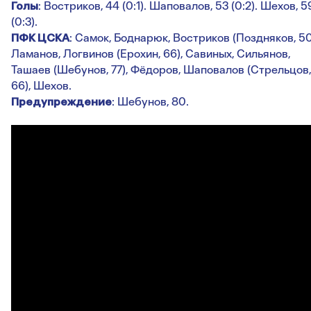
Голы
: Востриков, 44 (0:1). Шаповалов, 53 (0:2). Шехов, 5
(0:3).
ПФК ЦСКА
: Самок, Боднарюк, Востриков (Поздняков, 50
Ламанов, Логвинов (Ерохин, 66), Савиных, Сильянов,
Ташаев (Шебунов, 77), Фёдоров, Шаповалов (Стрельцов,
66), Шехов.
Предупреждение
: Шебунов, 80.