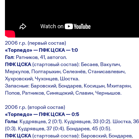
2006 г.р. (первый состав)
«Торпедо» — ПФК ЦСКА — 1:0
Гол
: Ратников, 41, автогол.
ПФК ЦСКА
(стартовый состав): Бесаев, Вакулич,
Меркулов, Полтарыхин, Селезнёв, Станисавлевич,
Хухровский, Чухонцев, Шостка.
Запасные: Баровский, Бондарев, Косицын, Мхитарян,
Попов, Ратников, Синящокий, Славин, Чернышов.
2006 г.р. (второй состав)
«Торпедо» — ПФК ЦСКА — 0:5
Голы
: Кудрявцев, 2 (0:1). Кудрявцев, 33 (0:2). Шостка, 36
(0:3). Кудрявцев, 37 (0:4). Бондарев, 45 (0:5).
ПФК ЦСКА
(стартовый состав): Баровский, Бондарев,