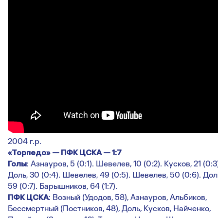
2004 г.р.
«Торпедо» — ПФК ЦСКА — 1:7
Голы
: Азнауров, 5 (0:1). Шевелев, 10 (0:2). Кусков, 21 (0:3)
Доль, 30 (0:4). Шевелев, 49 (0:5). Шевелев, 50 (0:6). Дол
59 (0:7). Барышников, 64 (1:7).
ПФК ЦСКА
: Возный (Удодов, 58), Азнауров, Альбиков,
Бессмертный (Постников, 48), Доль, Кусков, Найченко,