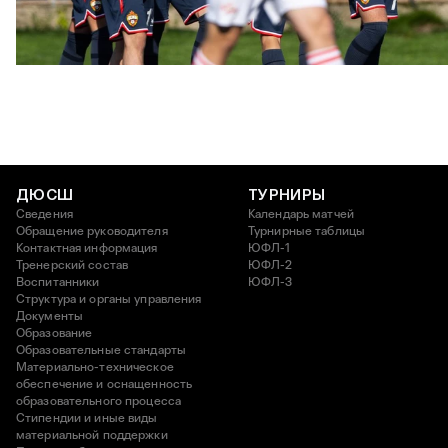
ЮФЛ: Московское дерби на «Октябре»
3 АВГУСТА 2026 14:15
ДЮСШ
ТУРНИРЫ
Сведения
Календарь матчей
Обращение руководителя
Турнирные таблицы
Контактная информация
ЮФЛ-1
Тренерский состав
ЮФЛ-2
Воспитанники
ЮФЛ-3
Структура и органы управления
Документы
Образование
Образовательные стандарты
Материально-техническое
обеспечение и оснащенность
образовательного процесса
Стипендии и иные виды
материальной поддержки