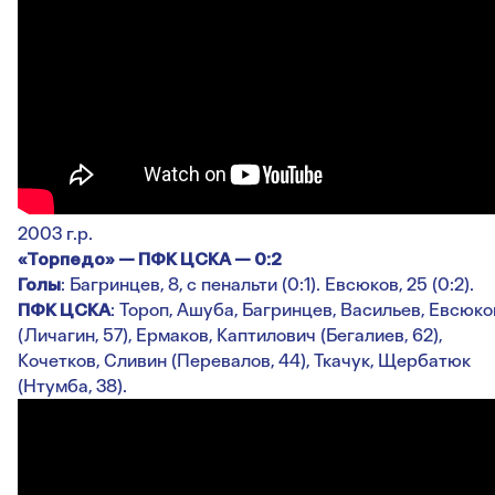
2003 г.р.
«Торпедо» — ПФК ЦСКА — 0:2
Голы
: Багринцев, 8, с пенальти (0:1). Евсюков, 25 (0:2).
ПФК ЦСКА
: Тороп, Ашуба, Багринцев, Васильев, Евсюко
(Личагин, 57), Ермаков, Каптилович (Бегалиев, 62),
Кочетков, Сливин (Перевалов, 44), Ткачук, Щербатюк
(Нтумба, 38).