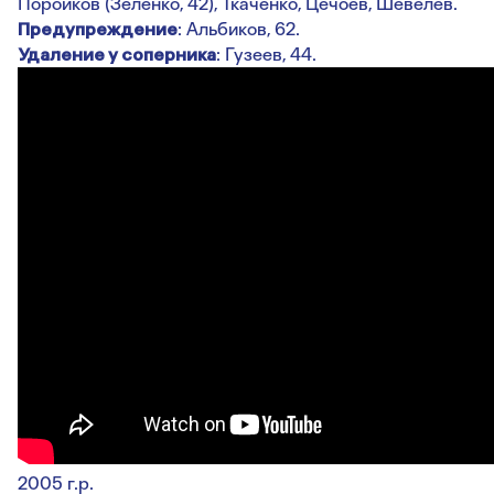
Поройков (Зеленко, 42), Ткаченко, Цечоев, Шевелев.
Предупреждение
: Альбиков, 62.
Удаление у соперника
: Гузеев, 44.
2005 г.р.