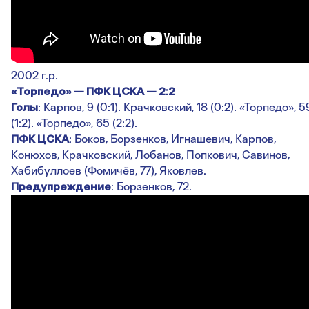
2002 г.р.
«Торпедо» — ПФК ЦСКА — 2:2
Голы
: Карпов, 9 (0:1). Крачковский, 18 (0:2). «Торпедо», 5
(1:2). «Торпедо», 65 (2:2).
ПФК ЦСКА
: Боков, Борзенков, Игнашевич, Карпов,
Конюхов, Крачковский, Лобанов, Попкович, Савинов,
Хабибуллоев (Фомичёв, 77), Яковлев.
Предупреждение
: Борзенков, 72.