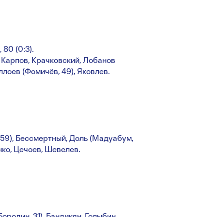
 80 (0:3).
, Карпов, Крачковский, Лобанов
ллоев (Фомичёв, 49), Яковлев.
 59), Бессмертный, Доль (Мадуабум,
енко, Цечоев, Шевелев.
Бородин, 31), Бандикян, Голыбин