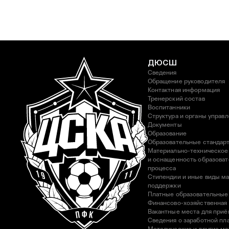
ДЮСШ
Сведения
Обращение руководителя
Контактная информация
Тренерский состав
Воспитанники
Структура и органы управ
Документы
Образование
Образовательные стандар
Материально-техническое
и оснащенность образоват
процесса
Стипендии и иные виды м
поддержки
Платные образовательные
Финансово-хозяйственная
Вакантные места для приё
Сведения о заработной пла