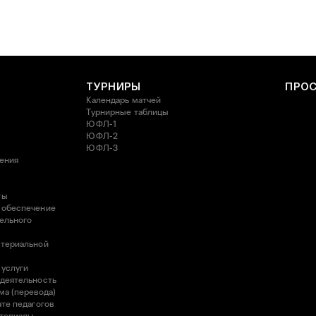
ТУРНИРЫ
ПРО
Календарь матчей
Турнирные таблицы
ЮФЛ-1
ЮФЛ-2
ЮФЛ-3
ления
ты
 обеспечение
ельного
атериальной
 услуги
 деятельность
ма (перевода)
те педагогов