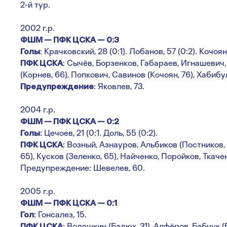
2-й тур.
2002 г.р.
ФШМ — ПФК ЦСКА — 0:3
Голы
: Крачковский, 28 (0:1). Лобанов, 57 (0:2). Кочоян,
ПФК ЦСКА
: Сычёв, Борзенков, Габараев, Игнашевич
(Корнев, 66), Попкович, Савинов (Кочоян, 76), Хабибу
Предупреждение
: Яковлев, 73.
2004 г.р.
ФШМ — ПФК ЦСКА — 0:2
Голы
: Цечоев, 21 (0:1. Доль, 55 (0:2).
ПФК ЦСКА
: Возный, Азнауров, Альбиков (Постников,
65), Кусков (Зеленко, 65), Найченко, Поройков, Ткач
Предупреждение: Шевелев, 60.
2005 г.р.
ФШМ — ПФК ЦСКА — 0:1
Гол
: Гонсалез, 15.
ПФК ЦСКА
: Водяшкин (Бадюк, 31), Алфёров, Бабчук (