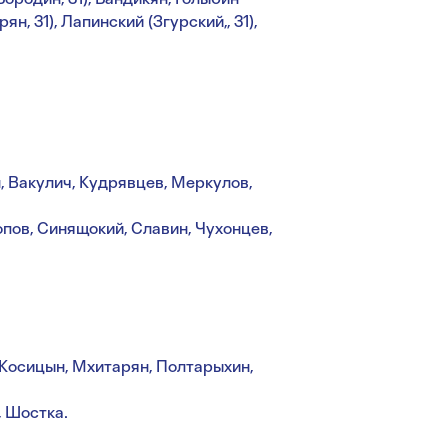
ян, 31), Лапинский (Згурский,, 31),
, Вакулич, Кудрявцев, Меркулов,
опов, Синящокий, Славин, Чухонцев,
 Косицын, Мхитарян, Полтарыхин,
, Шостка.