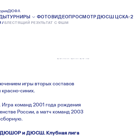
ЛЬТАТ С
ория
ДЮФА
ДЫ
ТУРНИРЫ
ФОТО
ВИДЕО
ПРОСМОТР
ДЮСШ ЦСКА-2
И
БЛЕСТЯЩИЙ РЕЗУЛЬТАТ С ФШМ
23 АПРЕЛЯ 2018
ключением игры вторых составов
 красно-синих.
. Игра команд 2001 года рождения
нстве России, а матч команд 2003
 сборную.
 СДЮШОР и ДЮСШ. Клубная лига