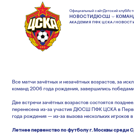
БЛЕСТЯЩИЙ РЕЗУ
Официальный сайт
Детский клуб
Ист
НОВОСТИ
ДЮСШ
КОМАН
АКАДЕМИЯ ПФК ЦСКА
НОВОСТ
ФШМ
Все матчи зачётных и незачётных возрастов, за ис
команд 2006 года рождения, завершились победами
Две встречи зачётных возрастов состоятся позднее
перенесена из-за участия ДЮСШ ПФК ЦСКА в Перве
года рождения — из-за вызова нескольких игроков в
Летнее первенство по футболу г. Москвы среди