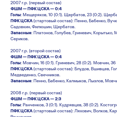
2007 г.р. (первый состав)
ФШМ — ПФК ЦСКА — 0:4
Голы
: Мещеряков, 10 (0:1). Щербатов, 23 (0:2). Щерба
ПФК ЦСКА
(стартовый состав): Пенно, Бабенко, Вуч
Садовкин, Филюшин, Щербатов.
Запасные
: Платонов, Голубев, Гриневич, Корытько,
Сериков.
2007 г.р. (второй состав)
ФШМ — ПФК ЦСКА — 0:4
Голы
: Мовчин, 16 (0:1). Гриневич, 28 (0:2). Мовчин, 36 
ПФК ЦСКА
(стартовый состав): Блудов, Вшивцев, Го
Медведенко, Свечников.
Запасные
: Пенно, Бабенко, Калмыков, Лызлов, Мов
2008 г.р. (первый состав)
ФШМ — ПФК ЦСКА — 2:3
Голы
: Ранченков, 3 (0:1). Кудрявцев, 38 (0:2). Костогры
ПФК ЦСКА
(стартовый состав): Ляхович, Волков, Кар
Ранченков.