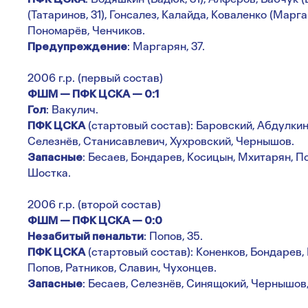
(Татаринов, 31), Гонсалез, Калайда, Коваленко (Маргар
Пономарёв, Ченчиков.
Предупреждение
: Маргарян, 37.
2006 г.р. (первый состав)
ФШМ — ПФК ЦСКА — 0:1
Гол
: Вакулич.
ПФК ЦСКА
(стартовый состав): Баровский, Абдулкин
Селезнёв, Станисавлевич, Хухровский, Чернышов.
Запасные
: Бесаев, Бондарев, Косицын, Мхитарян, П
Шостка.
2006 г.р. (второй состав)
ФШМ — ПФК ЦСКА — 0:0
Незабитый пенальти
: Попов, 35.
ПФК ЦСКА
(стартовый состав): Коненков, Бондарев,
Попов, Ратников, Славин, Чухонцев.
Запасные
: Бесаев, Селезнёв, Синящокий, Чернышов