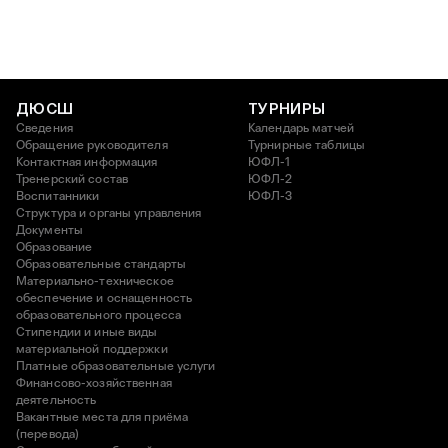
ДЮСШ
ТУРНИРЫ
Сведения
Календарь матчей
Обращение руководителя
Турнирные таблицы
Контактная информация
ЮФЛ-1
Тренерский состав
ЮФЛ-2
Воспитанники
ЮФЛ-3
Структура и органы управления
Документы
Образование
Образовательные стандарты
Материально-техническое
обеспечение и оснащенность
образовательного процесса
Стипендии и иные виды
материальной поддержки
Платные образовательные услуги
Финансово-хозяйственная
деятельность
Вакантные места для приёма
(перевода)