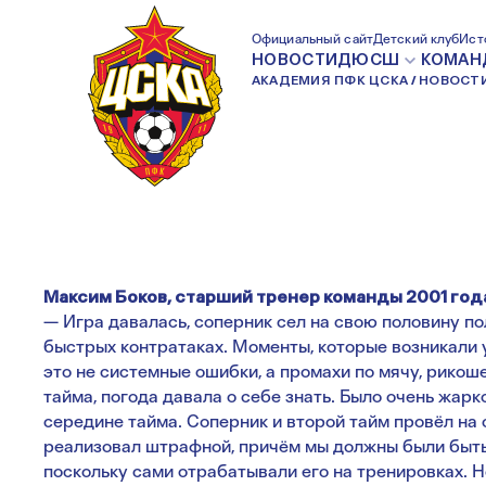
БОКОВ И ДУТОВ 
Официальный сайт
Детский клуб
Ист
НОВОСТИ
ДЮСШ
КОМАН
АКАДЕМИЯ ПФК ЦСКА
НОВОСТ
НАД ЛОКОМОТИВ
Максим Боков, старший тренер команды 2001 го
— Игра давалась, соперник сел на свою половину пол
быстрых контратаках. Моменты, которые возникали у
это не системные ошибки, а промахи по мячу, рикоше
тайма, погода давала о себе знать. Было очень жарк
середине тайма. Соперник и второй тайм провёл на 
реализовал штрафной, причём мы должны были быть
поскольку сами отрабатывали его на тренировках. 