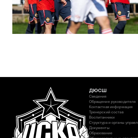
ЮФЛ: Московское дерби на «Октябре»
3 АВГУСТА 2026 14:15
ДЮСШ
Сведения
Обращение руководителя
Контактная информация
Тренерский состав
Воспитанники
Структура и органы управ
Документы
Образование