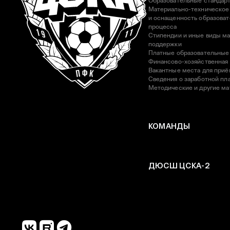
Образовательные стандар
Материально-техническое
и оснащенность образоват
процесса
Стипендии и иные виды м
поддержки
Платные образовательные
Финансово-хозяйственная
Вакантные места для приё
Сведения о заработной пла
Методические и другие м
КОМАНДЫ
ДЮСШ ЦСКА-2