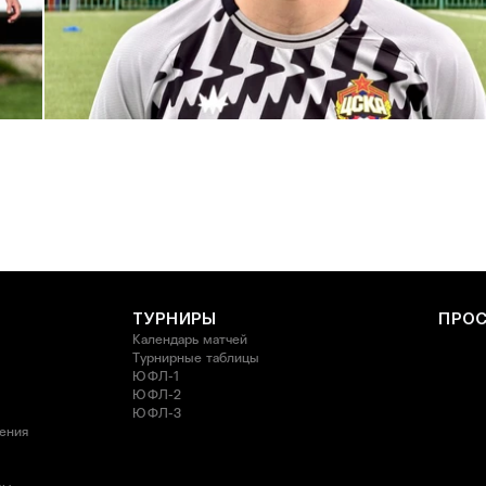
С возвращением в родной клуб, Антон Александрович!
27 ИЮЛЯ 2026 14:40
ТУРНИРЫ
ПРО
Календарь матчей
Турнирные таблицы
ЮФЛ-1
ЮФЛ-2
ЮФЛ-3
ления