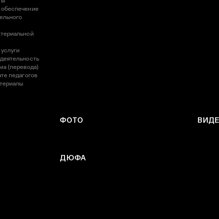
ты
 обеспечение
ельного
атериальной
 услуги
 деятельность
ма (перевода)
те педагогов
атериалы
ФОТО
ВИД
ДЮФА