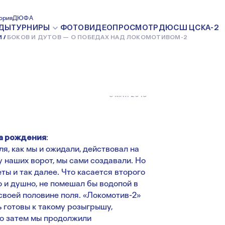
— О ПОБЕДАХ
ория
ДЮФА
ДЫ
ТУРНИРЫ
ФОТО
ВИДЕО
ПРОСМОТР
ДЮСШ ЦСКА-2
И
БОКОВ И ДУТОВ — О ПОБЕДАХ НАД ЛОКОМОТИВОМ-2
ОМ-2
8 МАЯ 2018
да рождения
:
я, как мы и ожидали, действовал на
 наших ворот, мы сами создавали. Но
ты и так далее. Что касается второго
о и душно, не помешал бы водопой в
своей половине поля. «Локомотив-2»
 готовы к такому розыгрышу,
Но затем мы продолжили