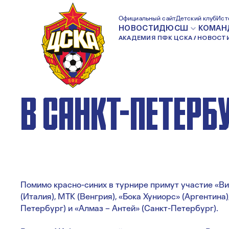
13-ЛЕТНИЕ АРМ
Официальный сайт
Детский клуб
Ист
НОВОСТИ
ДЮСШ
КОМАН
АКАДЕМИЯ ПФК ЦСКА
НОВОСТ
ПРИМУТ УЧАСТИЕ
В САНКТ-ПЕТЕРБ
Помимо красно-синих в турнире примут участие «Ви
(Италия), МТК (Венгрия), «Бока Хуниорс» (Аргентина)
Петербург) и «Алмаз – Антей» (Санкт-Петербург).