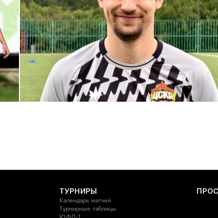
С возвращением в родной клуб, Антон Александрович!
27 ИЮЛЯ 2026 14:40
ТУРНИРЫ
ПРО
Календарь матчей
Турнирные таблицы
ЮФЛ-1