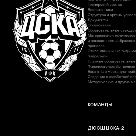
Тренерский состав
Воспитанники
Структура и органы управ
Документы
Образование
Образовательные стандар
Материально-техническое
и оснащенность образоват
процесса
Стипендии и иные виды м
поддержки
Платные образовательные
Финансово-хозяйственная
Вакантные места для приё
Сведения о заработной пла
Методические и другие м
КОМАНДЫ
ДЮСШ ЦСКА-2