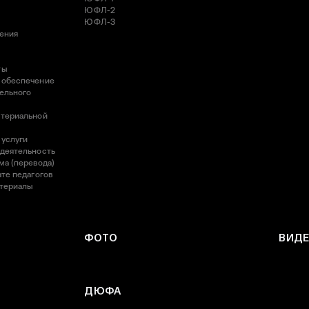
ЮФЛ-2
ЮФЛ-3
ления
ты
 обеспечение
ельного
атериальной
 услуги
 деятельность
ма (перевода)
те педагогов
атериалы
ФОТО
ВИД
ДЮФА