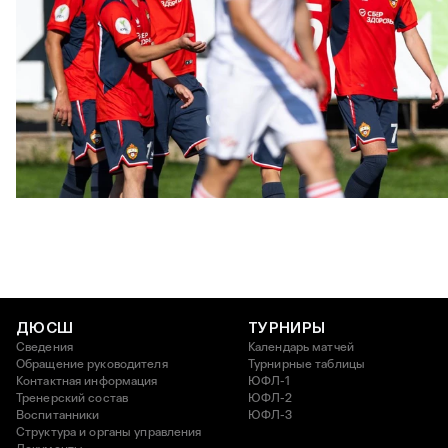
ЮФЛ: Московское дерби на «Октябре»
3 АВГУСТА 2026 14:15
ДЮСШ
ТУРНИРЫ
Сведения
Календарь матчей
Обращение руководителя
Турнирные таблицы
Контактная информация
ЮФЛ-1
Тренерский состав
ЮФЛ-2
Воспитанники
ЮФЛ-3
Структура и органы управления