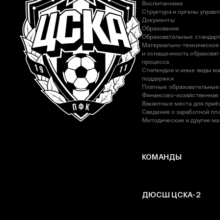
Воспитанники
Структура и органы управ
Документы
Образование
Образовательные стандар
Материально-техническое
и оснащенность образоват
процесса
Стипендии и иные виды м
поддержки
Платные образовательные
Финансово-хозяйственная
Вакантные места для приё
Сведения о заработной пла
Методические и другие м
КОМАНДЫ
ДЮСШ ЦСКА-2