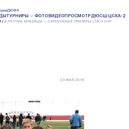
ЙЦЫ —
ория
ДЮФА
ДЫ
ТУРНИРЫ
ФОТО
ВИДЕО
ПРОСМОТР
ДЮСШ ЦСКА-2
И
8-ЛЕТНИЕ АРМЕЙЦЫ — СЕРЕБРЯНЫЕ ПРИЗЁРЫ LOKO CUP
ИЗЁРЫ LOKO
23 МАЯ 2018