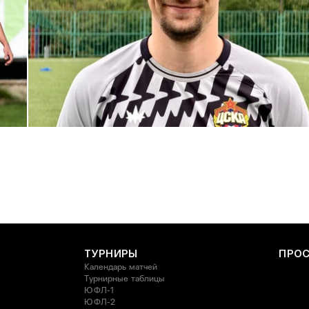
С возвращением в родной клуб, Антон Александрович!
27 ИЮЛЯ 2026 14:40
ТУРНИРЫ
ПРО
Календарь матчей
Турнирные таблицы
ЮФЛ-1
ЮФЛ-2