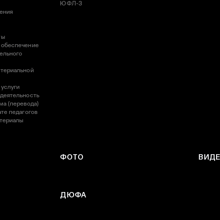
ЮФЛ-3
ления
ты
 обеспечение
ельного
атериальной
 услуги
 деятельность
ма (перевода)
те педагогов
атериалы
ФОТО
ВИД
ДЮФА