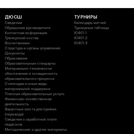
ДЮСШ
ТУРНИРЫ
Сведения
Календарь матчей
Обращение руководителя
Турнирные таблицы
Контактная информация
ЮФЛ-1
Тренерский состав
ЮФЛ-2
Воспитанники
ЮФЛ-3
Структура и органы управления
Документы
Образование
Образовательные стандарты
Материально-техническое
обеспечение и оснащенность
образовательного процесса
Стипендии и иные виды
материальной поддержки
Платные образовательные услуги
Финансово-хозяйственная
деятельность
Вакантные места для приёма
(перевода)
Сведения о заработной плате
педагогов
Методические и другие материалы