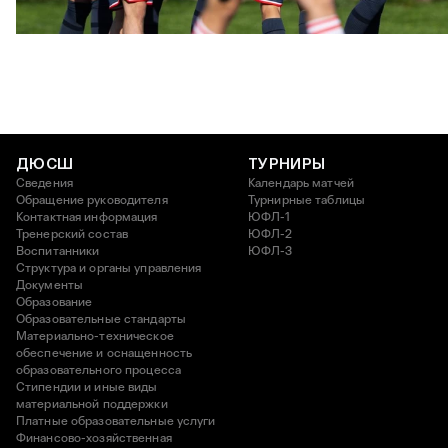
ЮФЛ: Московское дерби на «Октябре»
3 АВГУСТА 2026 14:15
ДЮСШ
ТУРНИРЫ
Сведения
Календарь матчей
Обращение руководителя
Турнирные таблицы
Контактная информация
ЮФЛ-1
Тренерский состав
ЮФЛ-2
Воспитанники
ЮФЛ-3
Структура и органы управления
Документы
Образование
Образовательные стандарты
Материально-техническое
обеспечение и оснащенность
образовательного процесса
Стипендии и иные виды
материальной поддержки
Платные образовательные услуги
Финансово-хозяйственная