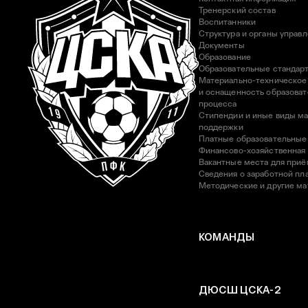
Тренерский состав
Воспитанники
Структура и органы управ
Документы
Образование
Образовательные стандар
Материально-техническое
и оснащенность образоват
процесса
Стипендии и иные виды м
поддержки
Платные образовательные
Финансово-хозяйственная
Вакантные места для приё
Сведения о заработной пла
Методические и другие м
КОМАНДЫ
ДЮСШ ЦСКА-2