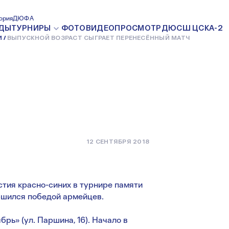
РАСТ
ория
ДЮФА
ДЫ
ТУРНИРЫ
ФОТО
ВИДЕО
ПРОСМОТР
ДЮСШ ЦСКА-2
И
ВЫПУСКНОЙ ВОЗРАСТ СЫГРАЕТ ПЕРЕНЕСЁННЫЙ МАТЧ
ЕСЁННЫЙ
12 СЕНТЯБРЯ 2018
стия красно-синих в турнире памяти
ршился победой армейцев.
рь» (ул. Паршина, 16). Начало в