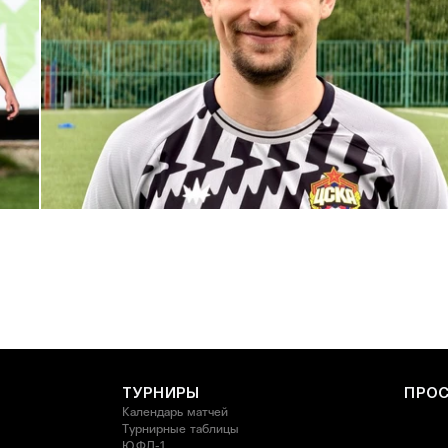
С возвращением в родной клуб, Антон Александрович!
27 ИЮЛЯ 2026 14:40
ТУРНИРЫ
ПРО
Календарь матчей
Турнирные таблицы
ЮФЛ-1