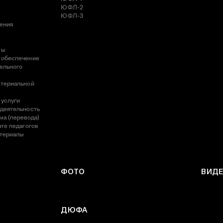
ЮФЛ-2
ЮФЛ-3
ления
ты
 обеспечение
ельного
атериальной
 услуги
 деятельность
ма (перевода)
те педагогов
атериалы
ФОТО
ВИД
ДЮФА