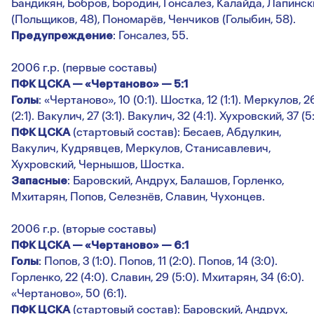
Бандикян, Бобров, Бородин, Гонсалез, Калайда, Лапинск
(Польщиков, 48), Пономарёв, Ченчиков (Голыбин, 58).
Предупреждение
: Гонсалез, 55.
2006 г.р. (первые составы)
ПФК ЦСКА — «Чертаново» — 5:1
Голы
: «Чертаново», 10 (0:1). Шостка, 12 (1:1). Меркулов, 2
(2:1). Вакулич, 27 (3:1). Вакулич, 32 (4:1). Хухровский, 37 (5:
ПФК ЦСКА
(стартовый состав): Бесаев, Абдулкин,
Вакулич, Кудрявцев, Меркулов, Станисавлевич,
Хухровский, Чернышов, Шостка.
Запасные
: Баровский, Андрух, Балашов, Горленко,
Мхитарян, Попов, Селезнёв, Славин, Чухонцев.
2006 г.р. (вторые составы)
ПФК ЦСКА — «Чертаново» — 6:1
Голы
: Попов, 3 (1:0). Попов, 11 (2:0). Попов, 14 (3:0).
Горленко, 22 (4:0). Славин, 29 (5:0). Мхитарян, 34 (6:0).
«Чертаново», 50 (6:1).
ПФК ЦСКА
(стартовый состав): Баровский, Андрух,