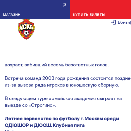
АРМЕЙЦЫ ПОДЕЛИЛИ ОЧКИ С
МАГАЗИН
КУПИТЬ БИЛЕТЫ
ЧЕРТАНОВО ПОРОВНУ
Войти
30 СЕНТЯБРЯ 2
Зачетные возрасты поделили очки, одержав по две
победы. Самого крупного успеха добился выпускной
возраст, забивший восемь безответных голов.
Встреча команд 2003 года рождения состоится поздне
из-за вызова ряда игроков в юношескую сборную.
В следующем туре армейская академия сыграет на
выезде со «Строгино».
Летнее первенство по футболу г. Москвы среди
СДЮШОР и ДЮСШ. Клубная лига