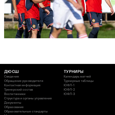
ЮФЛ: Московское дерби на «Октябре»
3 АВГУСТА 2026 14:15
ДЮСШ
ТУРНИРЫ
Сведения
Календарь матчей
Обращение руководителя
Турнирные таблицы
Контактная информация
ЮФЛ-1
Тренерский состав
ЮФЛ-2
Воспитанники
ЮФЛ-3
Структура и органы управления
Документы
Образование
Образовательные стандарты