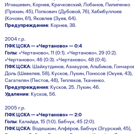
Игнашевич, Корнев, Крачковский, Лобанов, Пилипенко
(Пряхин, 45), Попкович (Дубовой, 76), Хабибуллоев
(Кочоян, 61), Яковлев (Зуев, 64).
Предупреждение
: Корнев, 38.
2004 г.р.
ПФК ЦСКА — «Чертаново» — 0:4
Голы
: «Чертаново», 11 (0:1). «Чертаново», 29 (0:2).
«Чертаново», 46 (0:3). «Чертаново», 48 (0:4).
ПФК ЦСКА
: Шайхутдинов, Азнауров, Альбиков, Гончаров
Доль (Шевелев, 58), Кусков, Лукин, Поносов (Окуев, 43),
Сагателян (Пестов, 48), Тепляков, Ткаченко.
Предупреждения
: Кусков, 25. Лукин, 46.
Удаление
: Кусков, 56.
2005 г.р.
ПФК ЦСКА — «Чертаново» — 2:0
Голы
: Калайда, 15 (1:0). Бабчук, 45 (2:0).
ПФК ЦСКА
: Водяшкин, Алфёров, Бабчук (Згурский, 45),