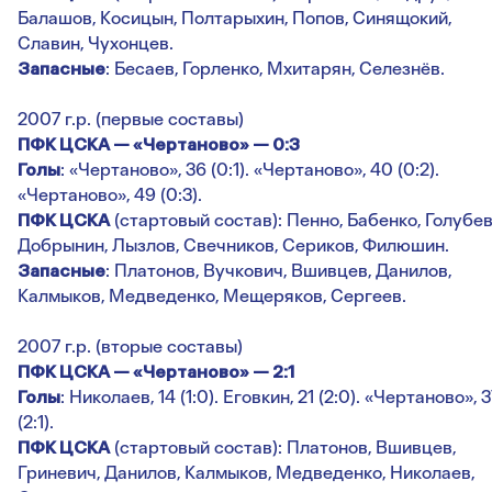
Балашов, Косицын, Полтарыхин, Попов, Синящокий,
Славин, Чухонцев.
Запасные
: Бесаев, Горленко, Мхитарян, Селезнёв.
2007 г.р. (первые составы)
ПФК ЦСКА — «Чертаново» — 0:3
Голы
: «Чертаново», 36 (0:1). «Чертаново», 40 (0:2).
«Чертаново», 49 (0:3).
ПФК ЦСКА
(стартовый состав): Пенно, Бабенко, Голубев
Добрынин, Лызлов, Свечников, Сериков, Филюшин.
Запасные
: Платонов, Вучкович, Вшивцев, Данилов,
Калмыков, Медведенко, Мещеряков, Сергеев.
2007 г.р. (вторые составы)
ПФК ЦСКА — «Чертаново» — 2:1
Голы
: Николаев, 14 (1:0). Еговкин, 21 (2:0). «Чертаново», 3
(2:1).
ПФК ЦСКА
(стартовый состав): Платонов, Вшивцев,
Гриневич, Данилов, Калмыков, Медведенко, Николаев,