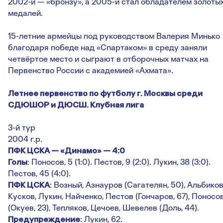
2002-й — «бронзу», а 2005-й стал обладателем золоты
медалей.
15-летние армейцы под руководством Валерия Минько
благодаря победе над «Спартаком» в среду заняли
четвёртое место и сыграют в отборочных матчах на
Первенство России с академией «Ахмата».
Летнее первенство по футболу г. Москвы среди
СДЮШОР и ДЮСШ. Клубная лига
3-й тур
2004 г.р.
ПФК ЦСКА — «Динамо» — 4:0
Голы
: Поносов, 5 (1:0). Пестов, 9 (2:0). Лукин, 38 (3:0).
Пестов, 45 (4:0).
ПФК ЦСКА
: Возный, Азнауров (Сагателян, 50), Альбиков
Кусков, Лукин, Найченко, Пестов (Гончаров, 67), Поносо
(Окуев, 23), Тепляков, Цечоев, Шевелев (Доль, 44).
Предупреждение
: Лукин, 62.