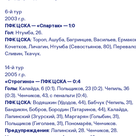
6-й тур
2003 г.р.
ПФК ЦСКА — «Спартак» — 1:0
Гол
: Нтумба, 26.
ПФК ЦСКА
: Тороп, Ашуба, Багринцев, Васильев, Ермако
Кочетков, Личагин, Нтумба (Севостьянов, 80), Перевало
Сливин, Ткачук.
14-й тур
2005 г.р.
«Строгино» — ПФК ЦСКА — 0:4
Голы
: Калайда, 6 (0:1). Польщиков, 23 (0:2). Чепиль, 36
(0:3). Ченчиков, 43, с пенальти (0:4).
ПФК ЦСКА
: Водяшкин (Удодов, 44), Бабчук (Чепиль, 31),
Бандикян, Бобров, Бородин (Татаринов, 44), Калайда,
Лапинский (Згурский, 31), Маргарян (Голыбин, 31),
Польщиков (Гиголаев, 31), Пономарёв, Ченчиков.
Предупреждения
: Лапинский, 28. Ченчиков, 28.