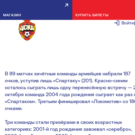
ДЮСШ ПФК ЦСКА — ВИЦЕ-
МАГАЗИН
КУПИТЬ БИЛЕТЫ
ЧЕМПИОН КЛУБНОЙ ЛИГИ!
Войти
25 ОКТЯБРЯ 2
ДЮСШ ПФК ЦСКА стала вице-чемпионом, вернувшись 
тройку призёров после двухлетнего перерыва.
В 89 матчах зачётные команды армейцев набрали 187
очков, уступив лишь «Спартаку» (201). Красно-синим
осталось сыграть лишь одну перенесённую встречу — 
октября команда 2004 года рождения сыграет как раз 
«Спартаком». Третьим финишировал «Локомотив» со 18
очками.
Три команды стали призёрами в своих возрастных
категориях: 2001-й год рождения завоевал «серебро»,