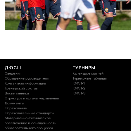
ЮФЛ: Московское дерби на «Октябре»
3 АВГУСТА 2026 14:15
ДЮСШ
ТУРНИРЫ
Сведения
Календарь матчей
Обращение руководителя
Турнирные таблицы
Контактная информация
ЮФЛ-1
Тренерский состав
ЮФЛ-2
Воспитанники
ЮФЛ-3
Структура и органы управления
Документы
Образование
Образовательные стандарты
Материально-техническое
обеспечение и оснащенность
образовательного процесса